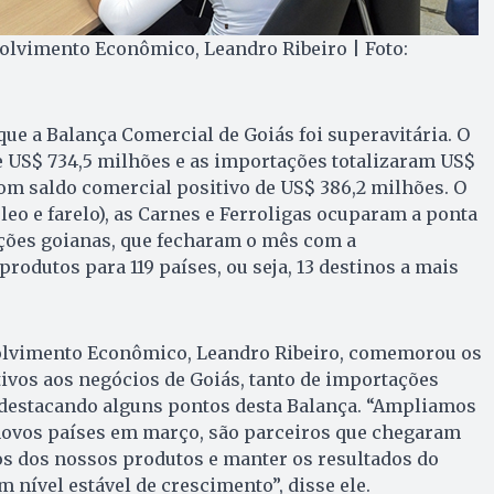
olvimento Econômico, Leandro Ribeiro | Foto:
que a Balança Comercial de Goiás foi superavitária. O
e US$ 734,5 milhões e as importações totalizaram US$
om saldo comercial positivo de US$ 386,2 milhões. O
leo e farelo), as Carnes e Ferroligas ocuparam a ponta
ções goianas, que fecharam o mês com a
rodutos para 119 países, ou seja, 13 destinos a mais
olvimento Econômico, Leandro Ribeiro, comemorou os
ivos aos negócios de Goiás, tanto de importações
 destacando alguns pontos desta Balança. “Ampliamos
novos países em março, são parceiros que chegaram
os dos nossos produtos e manter os resultados do
 nível estável de crescimento”, disse ele.