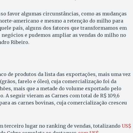
so favor algumas circunstâncias, como as mudanças
norte-americano e mesmo a retenção do milho para
quele país, alguns dos fatores que transformamos em
 negócios e pudemos ampliar as vendas do milho no
dro Ribeiro.
nco de produtos da lista das exportações, mais uma vez
grãos, farelo e óleo), cuja comercialização foi da
hões, mais que a metade do volume exportado pelo
. A seguir vieram as Carnes com total de R$ 109,6
ara as carnes bovinas, cuja comercialização cresceu
m terceiro lugar no ranking de vendas, totalizando
US$
 de Cobre completa os destaques
com US$