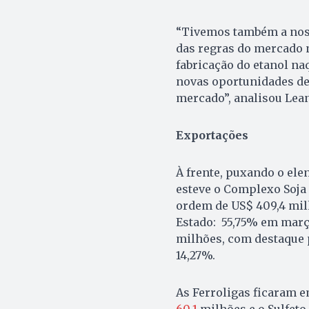
“Tivemos também a nos
das regras do mercado 
fabricação do etanol na
novas oportunidades de
mercado”, analisou Lean
Exportações
À frente, puxando o ele
esteve o Complexo Soja (
ordem de US$ 409,4 mil
Estado: 55,75% em março
milhões, com destaque p
14,27%.
As Ferroligas ficaram e
60,1
milhões e o Sulfeto