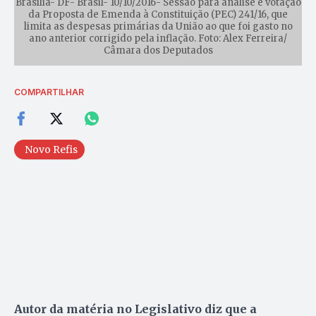
Brasília- DF- Brasil- 10/10/2016- Sessão para análise e votação
da Proposta de Emenda à Constituição (PEC) 241/16, que
limita as despesas primárias da União ao que foi gasto no
ano anterior corrigido pela inflação. Foto: Alex Ferreira/
Câmara dos Deputados
COMPARTILHAR
Novo Refis
Autor da matéria no Legislativo diz que a