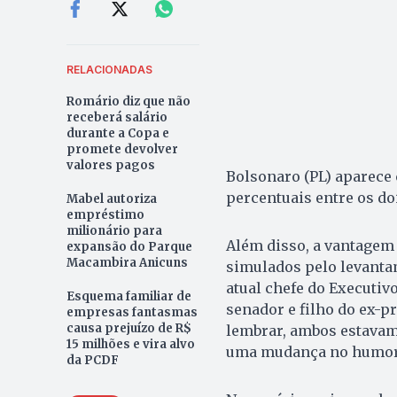
RELACIONADAS
Romário diz que não
receberá salário
durante a Copa e
promete devolver
valores pagos
Bolsonaro (PL) aparece
percentuais entre os do
Mabel autoriza
empréstimo
milionário para
Além disso, a vantagem
expansão do Parque
Macambira Anicuns
simulados pelo levantam
atual chefe do Executiv
Esquema familiar de
senador e filho do ex-p
empresas fantasmas
causa prejuízo de R$
lembrar, ambos estavam
15 milhões e vira alvo
uma mudança no humor 
da PCDF