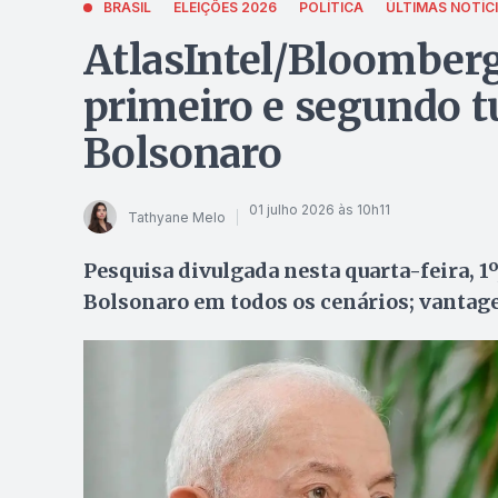
BRASIL
ELEIÇÕES 2026
POLÍTICA
ÚLTIMAS NOTÍC
AtlasIntel/Bloomberg:
primeiro e segundo t
Bolsonaro
01 julho 2026 às 10h11
Tathyane Melo
Pesquisa divulgada nesta quarta-feira, 1º
Bolsonaro em todos os cenários; vantag