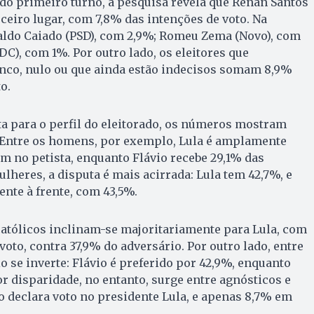
do primeiro turno, a pesquisa revela que Renan Santos
ceiro lugar, com 7,8% das intenções de voto. Na
ldo Caiado (PSD), com 2,9%; Romeu Zema (Novo), com
C), com 1%. Por outro lado, os eleitores que
nco, nulo ou que ainda estão indecisos somam 8,9%
o.
ta para o perfil do eleitorado, os números mostram
. Entre os homens, por exemplo, Lula é amplamente
am no petista, enquanto Flávio recebe 29,1% das
ulheres, a disputa é mais acirrada: Lula tem 42,7%, e
ente à frente, com 43,5%.
 católicos inclinam-se majoritariamente para Lula, com
oto, contra 37,9% do adversário. Por outro lado, entre
o se inverte: Flávio é preferido por 42,9%, enquanto
r disparidade, no entanto, surge entre agnósticos e
o declara voto no presidente Lula, e apenas 8,7% em