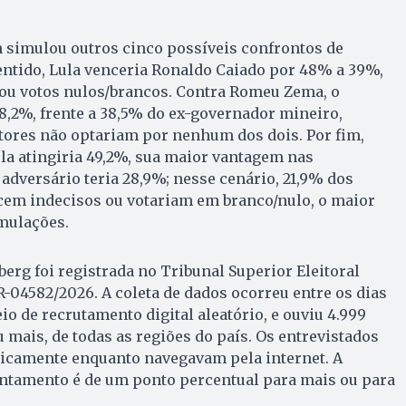
simulou outros cinco possíveis confrontos de
entido, Lula venceria Ronaldo Caiado por 48% a 39%,
 ou votos nulos/brancos. Contra Romeu Zema, o
8,2%, frente a 38,5% do ex-governador mineiro,
tores não optariam por nenhum dos dois. Por fim,
la atingiria 49,2%, sua maior vantagem nas
adversário teria 28,9%; nesse cenário, 21,9% dos
em indecisos ou votariam em branco/nulo, o maior
imulações.
erg foi registrada no Tribunal Superior Eleitoral
R-04582/2026. A coleta de dados ocorreu entre os dias
io de recrutamento digital aleatório, e ouviu 4.999
 mais, de todas as regiões do país. Os entrevistados
icamente enquanto navegavam pela internet. A
ntamento é de um ponto percentual para mais ou para