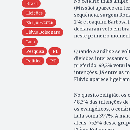
No cenário mais amplo 
Brasil
(Missão) aparece em ter
Eleições
sequência, surgem Rona
2%; e Joaquim Barbosa (D
Eleições 2026
declararam voto em bra
Flávio Bolsonaro
neste primeiro moment
Lula
Quando a análise se vol
Pesquisa
PL
divisões interessantes
Política
PT
preferido: 49,2% votari
intenções. Já entre as m
Flávio aparece ligeiram
No quesito religião, os
48,3% das intenções de v
os evangélicos, o cenári
Lula soma 39,7%. A maio
ateus: 75,5% desse grup
Flávio Bolsonaro.