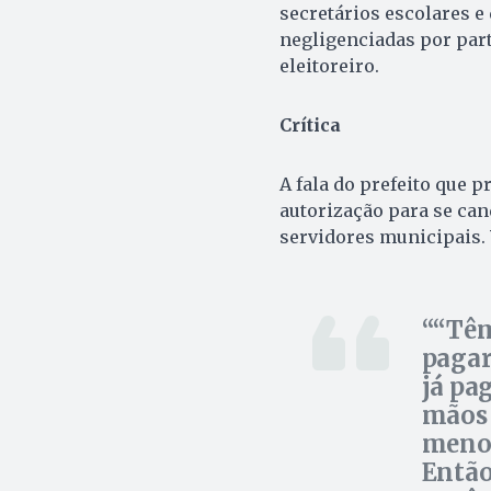
secretários escolares e 
negligenciadas por par
eleitoreiro.
Crítica
A fala do prefeito que 
autorização para se cand
servidores municipais.
“Têm
pagar
já pa
mãos 
menos
Então