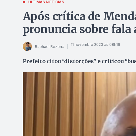
ÚLTIMAS NOTÍCIAS
Após crítica de Mend
pronuncia sobre fala 
11 novembro 2023 às 08h16
Raphael Bezerra
Prefeito citou "distorções" e criticou "b