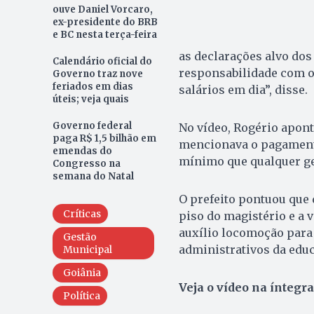
ouve Daniel Vorcaro,
ex-presidente do BRB
e BC nesta terça-feira
as declarações alvo dos
Calendário oficial do
responsabilidade com o
Governo traz nove
feriados em dias
salários em dia”, disse.
úteis; veja quais
Governo federal
No vídeo, Rogério apont
paga R$ 1,5 bilhão em
mencionava o pagamento
emendas do
mínimo que qualquer ges
Congresso na
semana do Natal
O prefeito pontuou que 
Críticas
piso do magistério e a
auxílio locomoção para
Gestão
administrativos da educ
Municipal
Goiânia
Veja o vídeo na íntegra
Política