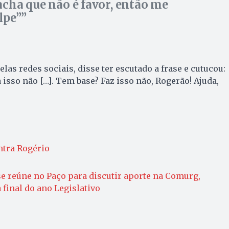
acha que não é favor, então me
lpe”
as redes sociais, disse ter escutado a frase e cutucou:
ça isso não […]. Tem base? Faz isso não, Rogerão! Ajuda,
tra Rogério
se reúne no Paço para discutir aporte na Comurg,
 final do ano Legislativo