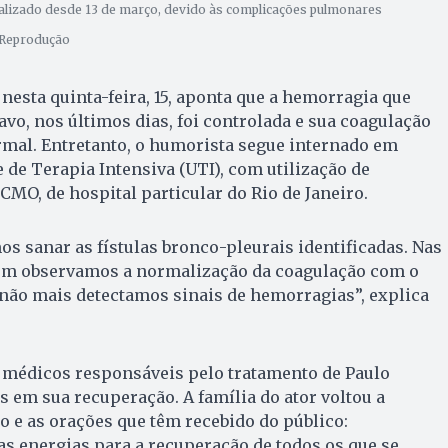
talizado desde 13 de março, devido às complicações pulmonares
: Reprodução
nesta quinta-feira, 15, aponta que a hemorragia que
avo, nos últimos dias, foi controlada e sua coagulação
rmal. Entretanto, o humorista segue internado em
 de Terapia Intensiva (UTI), com utilização de
CMO, de hospital particular do Rio de Janeiro.
 sanar as fístulas bronco-pleurais identificadas. Nas
ém observamos a normalização da coagulação com o
 não mais detectamos sinais de hemorragias”, explica
s médicos responsáveis pelo tratamento de Paulo
s em sua recuperação. A família do ator voltou a
o e as orações que têm recebido do público:
s energias para a recuperação de todos os que se