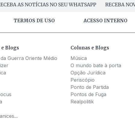
ECEBA AS NOTÍCIAS NO SEU WHATSAPP
RECEBA NOV
TERMOS DE USO
ACESSO INTERNO
 e Blogs
Colunas e Blogs
 da Guerra Oriente Médio
Música
izer
O mundo bate à porta
ica
Opção Jurídica
Periscópio
Ponto de Partida
Pocus
Pontos de Fuga
a
Realpolitik
nices...