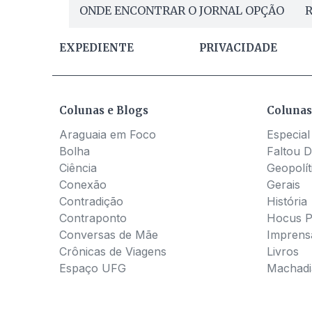
ONDE ENCONTRAR O JORNAL OPÇÃO
R
EXPEDIENTE
PRIVACIDADE
Colunas e Blogs
Colunas
Araguaia em Foco
Especial
Bolha
Faltou D
Ciência
Geopolít
Conexão
Gerais
Contradição
História
Contraponto
Hocus 
Conversas de Mãe
Imprens
Crônicas de Viagens
Livros
Espaço UFG
Machadia