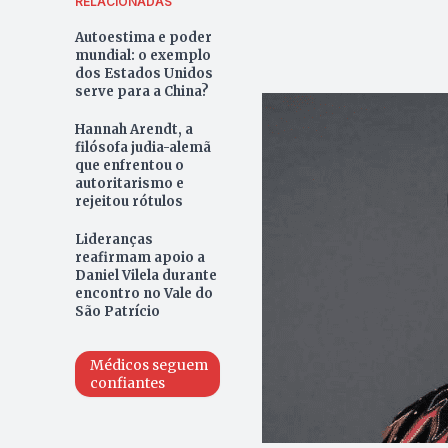
RELACIONADAS
Autoestima e poder
mundial: o exemplo
dos Estados Unidos
serve para a China?
Hannah Arendt, a
filósofa judia-alemã
que enfrentou o
autoritarismo e
rejeitou rótulos
Lideranças
reafirmam apoio a
Daniel Vilela durante
encontro no Vale do
São Patrício
Médicos seguem
confiantes