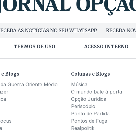
ECEBA AS NOTÍCIAS NO SEU WHATSAPP
RECEBA NOV
TERMOS DE USO
ACESSO INTERNO
 e Blogs
Colunas e Blogs
 da Guerra Oriente Médio
Música
izer
O mundo bate à porta
ica
Opção Jurídica
Periscópio
Ponto de Partida
Pocus
Pontos de Fuga
a
Realpolitik