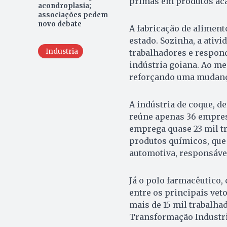
primas em produtos ac
acondroplasia;
associações pedem
novo debate
A fabricação de aliment
estado. Sozinha, a ativi
Industria
trabalhadores e respond
indústria goiana. Ao m
reforçando uma mudança
A indústria de coque, d
reúne apenas 36 empres
emprega quase 23 mil t
produtos químicos, que r
automotiva, responsável
Já o polo farmacêutico
entre os principais vet
mais de 15 mil trabalha
Transformação Industri