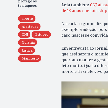
protege os
Leia também:
CNJ afast
terráqueos
de 13 anos que foi estu
aborto
Na carta, o grupo diz qu
Afastadas
exemplo a adoção, pois 
CNJ
Estupro
caso nascesse com vida”
Goiânia
Em entrevista ao
Jornal
Justiça
que assinaram o manifest
Manifesto
queriam manter a gestaç
feto morto. Qual a dife
morto e tirar ele vivo p