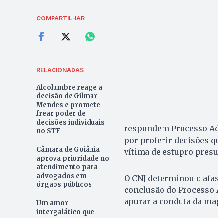
COMPARTILHAR
RELACIONADAS
Alcolumbre reage a
decisão de Gilmar
Mendes e promete
frear poder de
decisões individuais
respondem Processo Adm
no STF
por proferir decisões q
Câmara de Goiânia
vítima de estupro pres
aprova prioridade no
atendimento para
advogados em
O CNJ determinou o afas
órgãos públicos
conclusão do Processo A
apurar a conduta da mag
Um amor
intergalático que