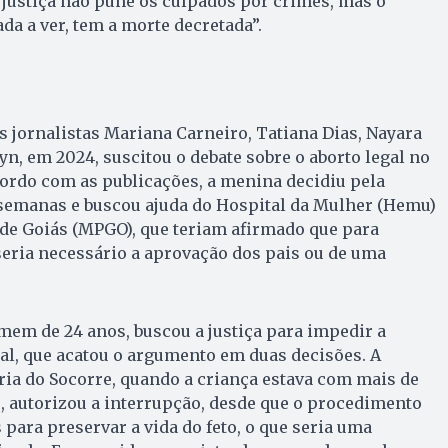
a justiça não pune os culpados por crimes, mas o
da a ver, tem a morte decretada”.
as jornalistas Mariana Carneiro, Tatiana Dias, Nayara
yn, em 2024, suscitou o debate sobre o aborto legal no
cordo com as publicações, a menina decidiu pela
 semanas e buscou ajuda do Hospital da Mulher (Hemu)
 de Goiás (MPGO), que teriam afirmado que para
 seria necessário a aprovação dos pais ou de uma
mem de 24 anos, buscou a justiça para impedir a
gal, que acatou o argumento em duas decisões. A
ia do Socorre, quando a criança estava com mais de
, autorizou a interrupção, desde que o procedimento
 para preservar a vida do feto, o que seria uma