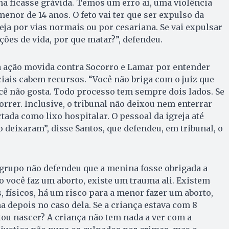
a ficasse grávida. Temos um erro aí, uma violência
enor de 14 anos. O feto vai ter que ser expulso da
eja por vias normais ou por cesariana. Se vai expulsar
ições de vida, por que matar?”, defendeu.
 a ação movida contra Socorro e Lamar por entender
ciais cabem recursos. “Você não briga com o juiz que
cê não gosta. Todo processo tem sempre dois lados. Se
orrer. Inclusive, o tribunal não deixou nem enterrar
artada como lixo hospitalar. O pessoal da igreja até
o deixaram”, disse Santos, que defendeu, em tribunal, o
 grupo não defendeu que a menina fosse obrigada a
o você faz um aborto, existe um trauma ali. Existem
 físicos, há um risco para a menor fazer um aborto,
a depois no caso dela. Se a criança estava com 8
ou nascer? A criança não tem nada a ver com a