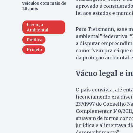
veículos com mais de
aprovado é considerado
20 anos
lei aos estados e munic
Licença
Para Tietzmann, esse m
Ambiental
ambiental” federativa. 
Política
a disputar empreendime
Projeto
como: ‘vem pra cá que 
da proteção ambiental e
Vácuo legal e i
O país convivia, até ent
licenciamento era disc
237/1997 do Conselho N
Complementar 140/2011,
atuavam de forma concor
jurídica e alimentava d
desenvolvimento”.