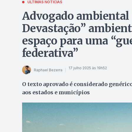
ÚLTIMAS NOTÍCIAS
Advogado ambiental a
Devastação” ambiental
espaço para uma “gu
federativa”
17 julho 2025 às 19h52
Raphael Bezerra
O texto aprovado é considerado genérico
aos estados e municípios