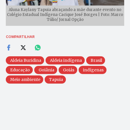
Aluna Kaylany Tapuia abraçando a mãe durante evento no
Colégio Estadual Indígena Cacique José Borges | Foto: Marco
Túlio/ Jornal Opção
COMPARTILHAR
Aldeia Buridina
Aldeia indígena
Brasil
Educação
Goiânia
Goiás
indígenas
Meio ambiente
Tapuia