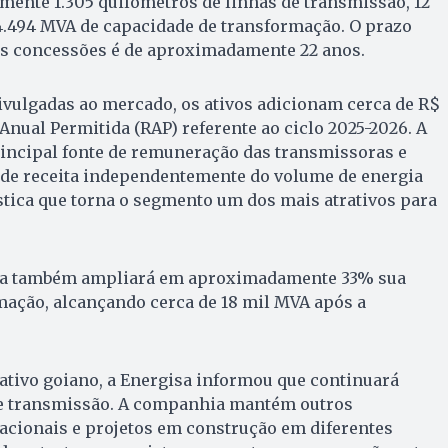
ente 1.305 quilômetros de linhas de transmissão, 12
4.494 MVA de capacidade de transformação. O prazo
s concessões é de aproximadamente 22 anos.
vulgadas ao mercado, os ativos adicionam cerca de R$
Anual Permitida (RAP) referente ao ciclo 2025-2026. A
incipal fonte de remuneração das transmissoras e
e de receita independentemente do volume de energia
stica que torna o segmento um dos mais atrativos para
esa também ampliará em aproximadamente 33% sua
mação, alcançando cerca de 18 mil MVA após a
tivo goiano, a Energisa informou que continuará
e transmissão. A companhia mantém outros
ionais e projetos em construção em diferentes