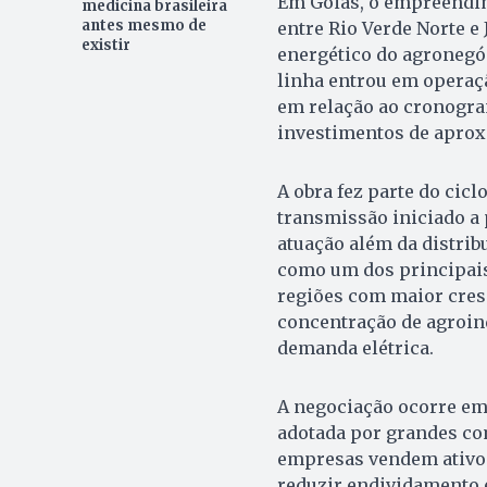
Em Goiás, o empreendim
medicina brasileira
antes mesmo de
entre Rio Verde Norte e
existir
energético do agronegóc
linha entrou em operaç
em relação ao cronogra
investimentos de aprox
A obra fez parte do cic
transmissão iniciado a 
atuação além da distribu
como um dos principais
regiões com maior cres
concentração de agroin
demanda elétrica.
A negociação ocorre em 
adotada por grandes com
empresas vendem ativos 
reduzir endividamento e