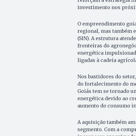
investimento nos próx
O empreendimento goian
regional, mas também es
(SIN). A estrutura aten
fronteiras do agronegó
energética impulsionada
ligadas à cadeia agrícol
Nos bastidores do setor
do fortalecimento do m
Goiás tem se tornado um
energética devido ao c
aumento do consumo ind
A aquisição também amp
segmento. Com a compra