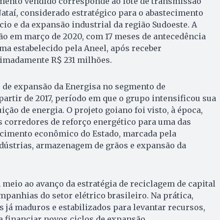
ento vendido corresponde ao lote de transmissão
 Jataí, considerado estratégico para o abastecimento
io e da expansão industrial da região Sudoeste. A
ão em março de 2020, com 17 meses de antecedência
ma estabelecido pela Aneel, após receber
imadamente R$ 231 milhões.
lo de expansão da Energisa no segmento de
partir de 2017, período em que o grupo intensificou sua
ição de energia. O projeto goiano foi visto, à época,
 corredores de reforço energético para uma das
cimento econômico do Estado, marcada pela
dústrias, armazenagem de grãos e expansão da
meio ao avanço da estratégia de reciclagem de capital
panhias do setor elétrico brasileiro. Na prática,
já maduros e estabilizados para levantar recursos,
 financiar novos ciclos de expansão.