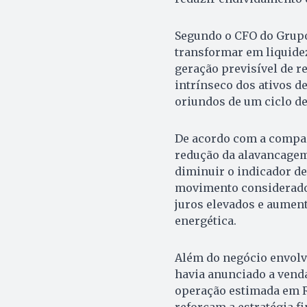
Segundo o CFO do Grupo
transformar em liquid
geração previsível de re
intrínseco dos ativos d
oriundos de um ciclo d
De acordo com a compan
redução da alavancagem
diminuir o indicador de 
movimento considerado 
juros elevados e aumen
energética.
Além do negócio envolv
havia anunciado a venda
operação estimada em R
reforçam a estratégia 