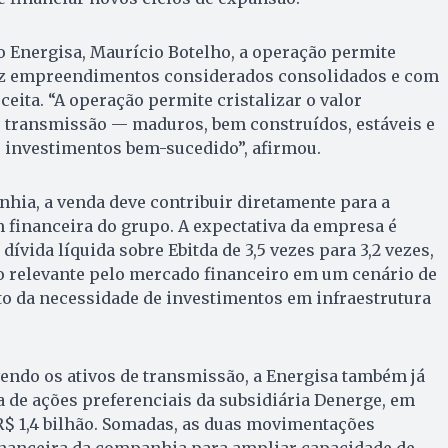
 Energisa, Maurício Botelho, a operação permite
ez empreendimentos considerados consolidados e com
ceita. “A operação permite cristalizar o valor
e transmissão — maduros, bem construídos, estáveis e
e investimentos bem-sucedido”, afirmou.
hia, a venda deve contribuir diretamente para a
 financeira do grupo. A expectativa da empresa é
dívida líquida sobre Ebitda de 3,5 vezes para 3,2 vezes,
relevante pelo mercado financeiro em um cenário de
to da necessidade de investimentos em infraestrutura
endo os ativos de transmissão, a Energisa também já
 de ações preferenciais da subsidiária Denerge, em
$ 1,4 bilhão. Somadas, as duas movimentações
financeira da companhia para ampliar capacidade de