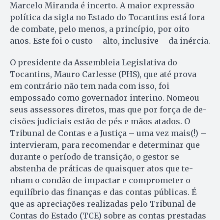
Marcelo Miranda é incerto. A maior expressão
política da sigla no Estado do Tocantins está fora
de combate, pelo menos, a princípio, por oito
anos. Este foi o custo – alto, inclusive – da inércia.
O presidente da Assembleia Le­gislativa do
Tocantins, Mauro Car­lesse (PHS), que até prova
em con­trário não tem nada com isso, foi
empossado como governador in­terino. Nomeou
seus assessores di­retos, mas que por força de de­
ci­sões judiciais estão de pés e mãos atados. O
Tribunal de Con­tas e a Justiça – uma vez mais(!) –
intervieram, para recomendar e determinar que
durante o período de transição, o gestor se
abstenha de práticas de quaisquer atos que te­
nham o condão de impactar e com­prometer o
equilíbrio das fi­nan­ças e das contas públicas. É
que as apreciações realizadas pelo Tri­bunal de
Contas do Estado (TCE) sobre as contas prestadas