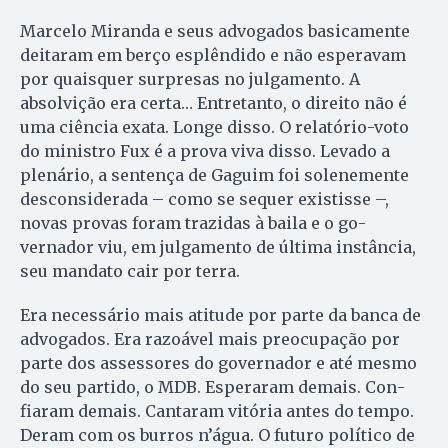
Marcelo Miranda e seus advogados basicamente
deitaram em ber­ço esplêndido e não esperavam
por quaisquer surpresas no jul­gamento. A
absolvição era certa… Entretanto, o direito não é
uma ciência exata. Longe disso. O relatório-voto
do ministro Fux é a prova viva disso. Levado a
plenário, a sentença de Gaguim foi so­lenemente
desconsiderada – co­mo se sequer existisse –,
novas pro­vas foram trazidas à baila e o go­
vernador viu, em julgamento de última instância,
seu mandato ca­ir por terra.
Era necessário mais atitude por parte da banca de
advogados. Era razoável mais preocupação por
parte dos assessores do go­ver­nador e até mesmo
do seu partido, o MDB. Esperaram demais. Con­
fiaram demais. Cantaram vi­tória antes do tempo.
Deram com os burros n’água. O futuro político de