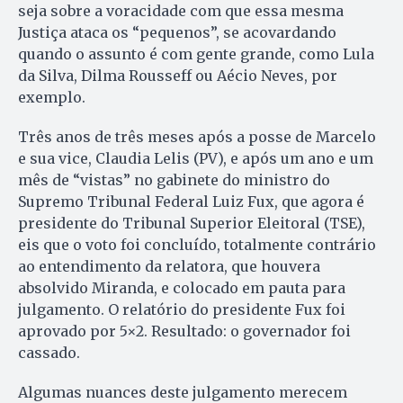
seja sobre a voracidade com que essa mesma
Justiça ataca os “pe­que­nos”, se acovardando
quando o assunto é com gente grande, co­mo Lula
da Silva, Dilma Rousseff ou Aécio Neves, por
exemplo.
Três anos de três meses após a pos­se de Marcelo
e sua vice, Clau­dia Lelis (PV), e após um ano e um
mês de “vistas” no gabinete do ministro do
Supremo Tribunal Fe­deral Luiz Fux, que agora é
pre­sidente do Tribunal Superior Elei­toral (TSE),
eis que o voto foi concluído, totalmente contrário
ao entendimento da relatora, que hou­vera
absolvido Miranda, e co­lo­cado em pauta para
julgamento. O relatório do presidente Fux foi
aprovado por 5×2. Resultado: o governador foi
cassado.
Algumas nuances deste julgamento merecem