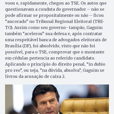
voou e, rapidamente, che­gou ao TSE. Os autos que
ques­tionavam a conduta do go­ver­­nador – não se
pode afirmar se pro­positalmente ou não – ficou
“an­corado” no Tribunal Regional Elei­toral (TRE-
TO). Assim como seu governo- tampão, Gaguim
tam­bém “acelerou” sua defesa e, após contratar
uma respeitável ban­ca de advogados eleitorais de
Bra­sília (DF), foi absolvido, visto que não foi
possível, para o TSE, com­provar que o montante
em cé­dulas pertencia ao referido candidato.
Aplicando o princípio do di­reito penal, “in dubio
pro reo”, ou seja, “na dúvida, absolva”, Ga­guim se
livrou da acusação de caixa 2.