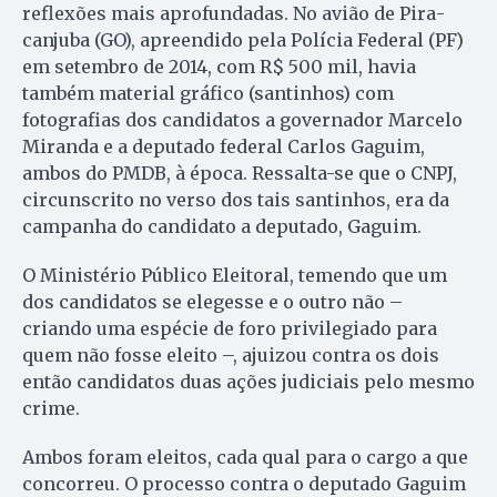
reflexões mais aprofundadas. No avião de Pira­
can­juba (GO), apreendido pela Polícia Federal (PF)
em setembro de 2014, com R$ 500 mil, havia
também material gráfico (santinhos) com
fotografias dos candidatos a governador Mar­celo
Miranda e a deputado fe­deral Carlos Gaguim,
ambos do PMDB, à época. Ressalta-se que o CNPJ,
circunscrito no verso dos tais santinhos, era da
campanha do candidato a deputado, Ga­guim.
O Ministério Público Eleitoral, temendo que um
dos candidatos se elegesse e o outro não –
criando uma espécie de foro privilegiado para
quem não fosse eleito –, ajui­zou contra os dois
então candidatos duas ações judiciais pelo mes­mo
crime.
Ambos foram eleitos, cada qual para o cargo a que
concorreu. O processo contra o deputado Gaguim