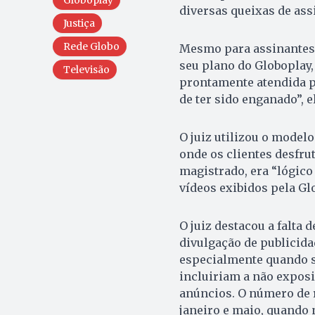
Globoplay
diversas queixas de as
Justiça
Rede Globo
Mesmo para assinantes d
seu plano do Globoplay,
Televisão
prontamente atendida pe
de ter sido enganado”, e
O juiz utilizou o mode
onde os clientes desfru
magistrado, era “lógic
vídeos exibidos pela Glo
O juiz destacou a falta 
divulgação de publicida
especialmente quando se
incluiriam a não expos
anúncios. O número de
janeiro e maio, quando 