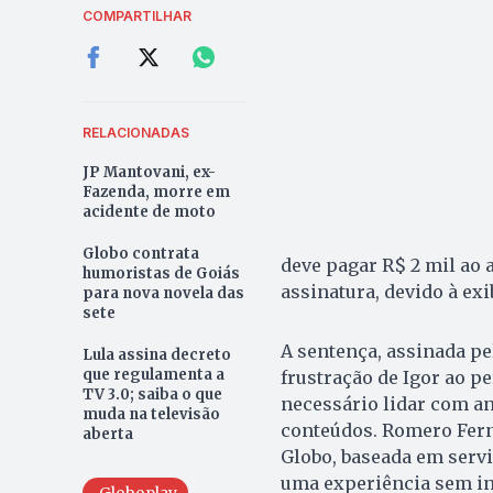
COMPARTILHAR
RELACIONADAS
JP Mantovani, ex-
Fazenda, morre em
acidente de moto
Globo contrata
deve pagar R$ 2 mil ao 
humoristas de Goiás
assinatura, devido à ex
para nova novela das
sete
A sentença, assinada pe
Lula assina decreto
que regulamenta a
frustração de Igor ao p
TV 3.0; saiba o que
necessário lidar com a
muda na televisão
conteúdos. Romero Fern
aberta
Globo, baseada em serv
uma experiência sem int