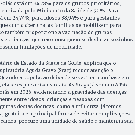
Goiás está em 34,78% para os grupos prioritários,
econizada pelo Ministério da Saúde de 90%. Para
tá em 24,74%, para idosos 38,94% e para gestantes
 que com a abertura, as famílias se mobilizem para
sso também proporcione a vacinação de grupos
os e crianças, que não conseguem se deslocar sozinhos
possuem limitações de mobilidade.
etário de Estado da Saúde de Goiás, explica que o
piratória Aguda Grave (Srag) requer atenção e
“Quando a população deixa de se vacinar com base em
 ela se expõe a riscos reais. As Srags já somam 4.156
oiás em 2026, evidenciando a gravidade das doenças
mente entre idosos, crianças e pessoas com
gumas destas doenças, como a Influenza, já temos
a, gratuita e a principal forma de evitar complicações
forçamos: procure uma unidade de saúde e mantenha sua