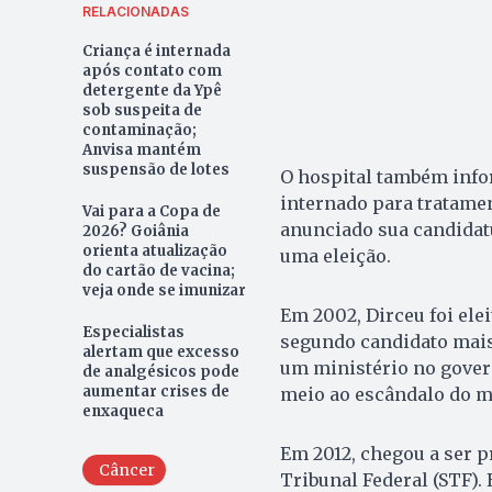
RELACIONADAS
Criança é internada
após contato com
detergente da Ypê
sob suspeita de
contaminação;
Anvisa mantém
suspensão de lotes
O hospital também info
internado para tratamen
Vai para a Copa de
anunciado sua candidatu
2026? Goiânia
orienta atualização
uma eleição.
do cartão de vacina;
veja onde se imunizar
Em 2002, Dirceu foi ele
Especialistas
segundo candidato mais
alertam que excesso
um ministério no gover
de analgésicos pode
aumentar crises de
meio ao escândalo do m
enxaqueca
Em 2012, chegou a ser p
Câncer
Tribunal Federal (STF). 