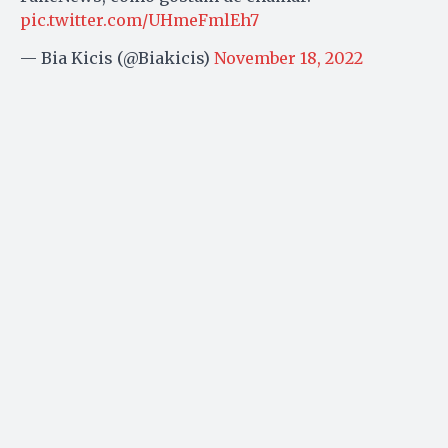
pic.twitter.com/UHmeFmlEh7
— Bia Kicis (@Biakicis)
November 18, 2022