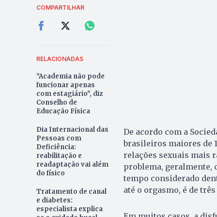
COMPARTILHAR
RELACIONADAS
"Academia não pode
funcionar apenas
com estagiário", diz
Conselho de
Educação Física
Dia Internacional das
De acordo com a Socieda
Pessoas com
brasileiros maiores de 
Deficiência:
relações sexuais mais 
reabilitação e
readaptação vai além
problema, geralmente,
do físico
tempo considerado dent
até o orgasmo, é de três
Tratamento de canal
e diabetes:
especialista explica
Em muitos casos, a disf