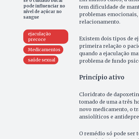
se o cuidado bucal
pode influenciar no
tem dificuldade de man
nível de açúcar no
problemas emocionais, 
sangue
relacionamento.
ejaculação
Existem dois tipos de e
precoce
primeira relação o paci
Medicamentos
quando a ejaculação ma
saúde sexual
problema de fundo psico
Princípio ativo
Cloridrato de dapoxetin
tomado de uma a três ho
novo medicamento, o tr
ansiolíticos e antidepr
O remédio só pode ser 