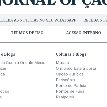
ECEBA AS NOTÍCIAS NO SEU WHATSAPP
RECEBA NOV
TERMOS DE USO
ACESSO INTERNO
 e Blogs
Colunas e Blogs
 da Guerra Oriente Médio
Música
izer
O mundo bate à porta
ica
Opção Jurídica
Periscópio
Ponto de Partida
Pocus
Pontos de Fuga
a
Realpolitik