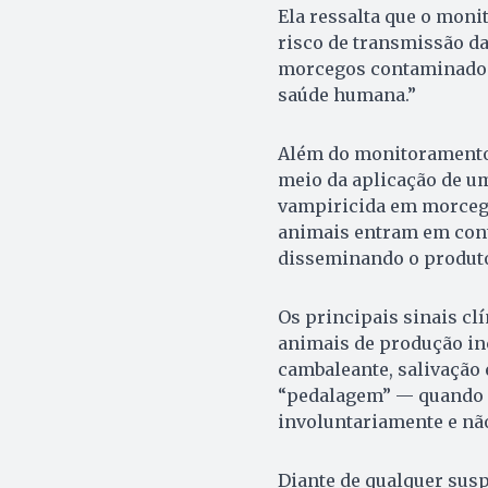
Ela ressalta que o moni
risco de transmissão d
morcegos contaminados.
saúde humana.”
Além do monitoramento, 
meio da aplicação de u
vampiricida em morcego
animais entram em cont
disseminando o produto
Os principais sinais cl
animais de produção i
cambaleante, salivação
“pedalagem” — quando 
involuntariamente e não
Diante de qualquer susp