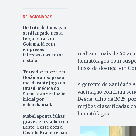
RELACIONADAS
Distrito de Inovação
será lançado nesta
terça-feira, em
Goiânia, já com
empresas
realizou mais de 60 aç
interessadas em se
hematófagos com suspei
instalar
focos da doença, em Goi
Torcedor morre em
Goiânia após passar
mal durante jogo do
A gerente de Sanidade A
Brasil; médica do
vacinação continua send
Samu fez orientação
Desde julho de 2025, po
inicial por
videochamada
regiões classificadas 
hematófagos.
Mabel aponta falhas
graves em viaduto da
Leste-Oeste com a
Castelo Branco e não