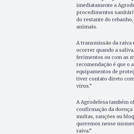
imediatamente a Agrodef
procedimentos sanitári
do restante do rebanho,
animais.
A transmissão da raiva
ocorrer quando a saliv
ferimentos ou com as mu
recomendação é que o a
equipamentos de proteçã
tiver contato direto c
vírus.”
A Agrodefesa também ofe
confirmação da doença e
multas, sanções ou bloq
queremos nesse momento
raiva.”