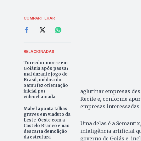
COMPARTILHAR
RELACIONADAS
Torcedor morre em
Goiânia após passar
mal durante jogo do
Brasil; médica do
Samu fez orientação
aglutinar empresas dess
inicial por
videochamada
Recife e, conforme apu
empresas interessadas e
Mabel aponta falhas
graves em viaduto da
Leste-Oeste com a
Uma delas é a Semantix,
Castelo Branco e não
inteligência artificia
descarta demolição
da estrutura
governo de Goiás e, inc