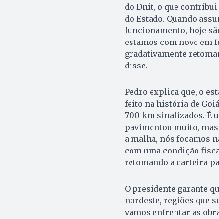
do Dnit, o que contribu
do Estado. Quando ass
funcionamento, hoje sã
estamos com nove em fu
gradativamente retoman
disse.
Pedro explica que, o es
feito na história de Goi
700 km sinalizados. É u
pavimentou muito, mas 
a malha, nós focamos na
com uma condição fisca
retomando a carteira pa
O presidente garante qu
nordeste, regiões que s
vamos enfrentar as obr