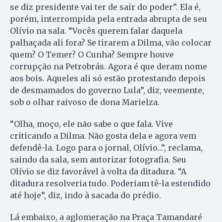
se diz presidente vai ter de sair do poder”. Ela é,
porém, interrompida pela entrada abrupta de seu
Olívio na sala. “Vocês querem falar daquela
palhaçada ali fora? Se tirarem a Dilma, vão colocar
quem? O Temer? O Cunha? Sempre houve
corrupção na Petrobrás. Agora é que deram nome
aos bois. Aqueles ali só estão protestando depois
de desmamados do governo Lula”, diz, veemente,
sob o olhar raivoso de dona Marielza.
“Olha, moço, ele não sabe o que fala. Vive
criticando a Dilma. Não gosta dela e agora vem
defendê-la. Logo para o jornal, O­lívio…”, reclama,
saindo da sala, sem autorizar fotografia. Seu
Olívio se diz favorável à volta da ditadura. “A
ditadura resolveria tudo. Poderiam tê-la estendido
até hoje”, diz, indo à sacada do prédio.
Lá embaixo, a aglomeração na Praça Tamandaré