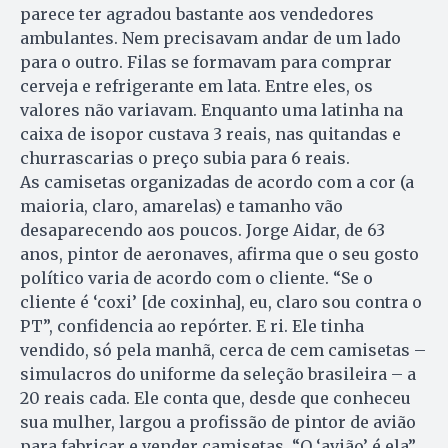
parece ter agradou bastante aos vendedores
ambulantes. Nem precisavam andar de um lado
para o outro. Filas se formavam para comprar
cerveja e refrigerante em lata. Entre eles, os
valores não variavam. Enquanto uma latinha na
caixa de isopor custava 3 reais, nas quitandas e
churrascarias o preço subia para 6 reais.
As camisetas organizadas de acordo com a cor (a
maioria, claro, amarelas) e tamanho vão
desaparecendo aos poucos. Jorge Aidar, de 63
anos, pintor de aeronaves, afirma que o seu gosto
político varia de acordo com o cliente. “Se o
cliente é ‘coxi’ [de coxinha], eu, claro sou contra o
PT”, confidencia ao repórter. E ri. Ele tinha
vendido, só pela manhã, cerca de cem camisetas –
simulacros do uniforme da seleção brasileira – a
20 reais cada. Ele conta que, desde que conheceu
sua mulher, largou a profissão de pintor de avião
para fabricar e vender camisetas. “O ‘avião’ é ela”,