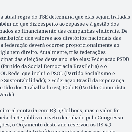
 a atual regra do TSE determina que elas sejam tratadas
ém no que diz respeito ao repasse e à gestão dos
inados ao financiamento das campanhas eleitorais. De
stribuição dos valores aos diretórios nacionais das
 federação deverá ocorrer proporcionalmente ao
igla tem direito. Atualmente, três federações
cipar das eleições deste ano, são elas: Federação PSDB
(Partido da Social Democracia Brasileira) e o
OL Rede, que inclui o PSOL (Partido Socialismo e
de Sustentabilidade); e Federação Brasil da Esperança
Partido dos Trabalhadores), PCdoB (Partido Comunista
Verde).
itoral contaria com R$ 5,7 bilhões, mas o valor foi
cia da República e o veto derrubado pelo Congresso
ões, o Orçamento deste ano reservou os R$ 4,9
eçou a ser distribuído em junho e deve ser usado