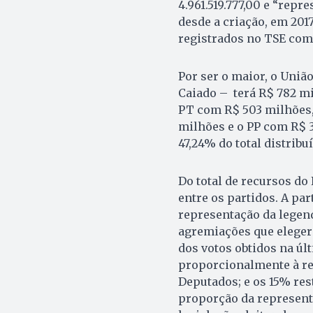
4.961.519.777,00 e “rep
desde a criação, em 2017,
registrados no TSE com 
Por ser o maior, o Uniã
Caiado – terá R$ 782 m
PT com R$ 503 milhões,
milhões e o PP com R$ 3
47,24% do total distribu
Do total de recursos do
entre os partidos. A par
representação da legen
agremiações que eleger
dos votos obtidos na úl
proporcionalmente à re
Deputados; e os 15% res
proporção da represent