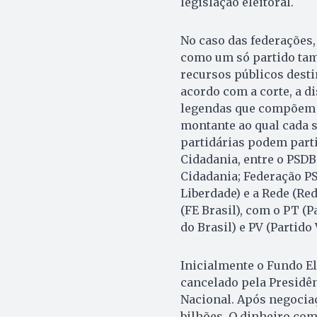
legislação eleitoral.
No caso das federações,
como um só partido tamb
recursos públicos dest
acordo com a corte, a di
legendas que compõem a
montante ao qual cada s
partidárias podem parti
Cidadania, entre o PSDB 
Cidadania; Federação PS
Liberdade) e a Rede (Re
(FE Brasil), com o PT (
do Brasil) e PV (Partido 
Inicialmente o Fundo Ele
cancelado pela Presidên
Nacional. Após negociaç
bilhões. O dinheiro com