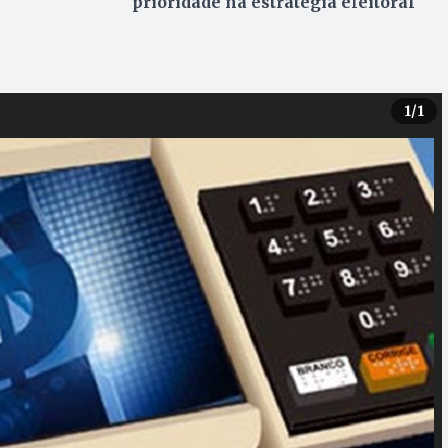
prioridade na estratégia eleitoral
1
/1