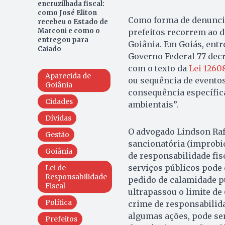
encruzilhada fiscal:
como José Eliton
Como forma de denuncia
recebeu o Estado de
Marconi e como o
prefeitos recorrem ao d
entregou para
Goiânia. Em Goiás, entr
Caiado
Governo Federal 77 decr
com o texto da
Lei 1260
Aparecida de
ou sequência de eventos
Goiânia
consequência específic
Cidades
ambientais”.
Dívidas
O advogado Lindson Rafa
Gestão
sancionatória (improbi
Goiânia
de responsabilidade fisc
serviços públicos pode 
Lei de
Responsabilidade
pedido de calamidade p
Fiscal
ultrapassou o limite de
Política
crime de responsabilidad
algumas ações, pode s
Prefeitos