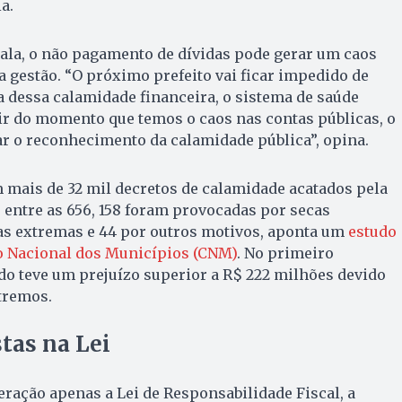
a.
dala, o não pagamento de dívidas pode gerar um caos
 gestão. “O próximo prefeito vai ficar impedido de
a dessa calamidade financeira, o sistema de saúde
tir do momento que temos o caos nas contas públicas, o
ar o reconhecimento da calamidade pública”, opina.
m mais de 32 mil decretos de calamidade acatados pela
 entre as 656, 158 foram provocadas por secas
as extremas e 44 por outros motivos, aponta um
estudo
o Nacional dos Municípios (CNM)
. No primeiro
ado teve um prejuízo superior a R$ 222 milhões devido
tremos.
tas na Lei
eração apenas a Lei de Responsabilidade Fiscal, a