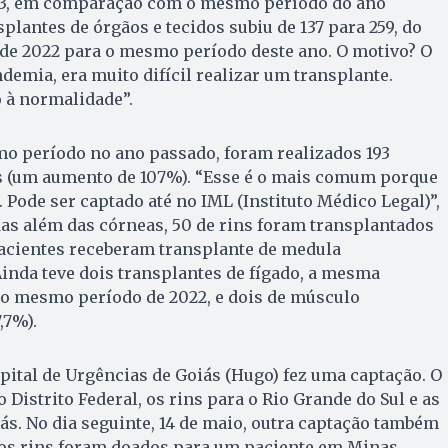
2023, em comparação com o mesmo período do ano
splantes de órgãos e tecidos subiu de 137 para 259, do
de 2022 para o mesmo período deste ano. O motivo? O
demia, era muito difícil realizar um transplante.
 à normalidade”.
 período no ano passado, foram realizados 193
s (um aumento de 107%). “Esse é o mais comum porque
. Pode ser captado até no IML (Instituto Médico Legal)”,
as além das córneas, 50 de rins foram transplantados
pacientes receberam transplante de medula
inda teve dois transplantes de fígado, a mesma
no mesmo período de 2022, e dois de músculo
,7%).
spital de Urgências de Goiás (Hugo) fez uma captação. O
o Distrito Federal, os rins para o Rio Grande do Sul e as
s. No dia seguinte, 14 de maio, outra captação também
e os rins foram doados para um paciente em Minas