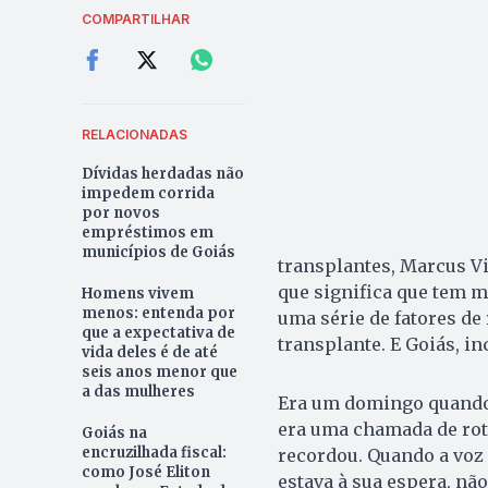
COMPARTILHAR
RELACIONADAS
Dívidas herdadas não
impedem corrida
por novos
empréstimos em
municípios de Goiás
transplantes, Marcus Vi
que significa que tem m
Homens vivem
menos: entenda por
uma série de fatores de 
que a expectativa de
transplante. E Goiás, in
vida deles é de até
seis anos menor que
a das mulheres
Era um domingo quando A
era uma chamada de roti
Goiás na
encruzilhada fiscal:
recordou. Quando a voz 
como José Eliton
estava à sua espera, nã