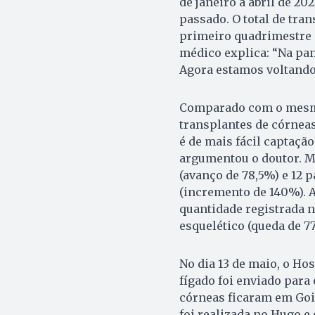
de janeiro a abril de 
passado. O total de tran
primeiro quadrimestre 
médico explica: “Na pan
Agora estamos voltando
Comparado com o mesmo
transplantes de córnea
é de mais fácil captação
argumentou o doutor. M
(avanço de 78,5%) e 12 
(incremento de 140%). A
quantidade registrada 
esquelético (queda de 77
No dia 13 de maio, o Ho
fígado foi enviado para 
córneas ficaram em Goiá
foi realizada no Hugo 