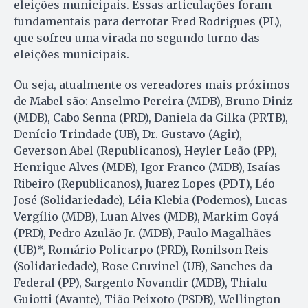
eleições municipais. Essas articulações foram
fundamentais para derrotar Fred Rodrigues (PL),
que sofreu uma virada no segundo turno das
eleições municipais.
Ou seja, atualmente os vereadores mais próximos
de Mabel são: Anselmo Pereira (MDB), Bruno Diniz
(MDB), Cabo Senna (PRD), Daniela da Gilka (PRTB),
Denício Trindade (UB), Dr. Gustavo (Agir),
Geverson Abel (Republicanos), Heyler Leão (PP),
Henrique Alves (MDB), Igor Franco (MDB), Isaías
Ribeiro (Republicanos), Juarez Lopes (PDT), Léo
José (Solidariedade), Léia Klebia (Podemos), Lucas
Vergílio (MDB), Luan Alves (MDB), Markim Goyá
(PRD), Pedro Azulão Jr. (MDB), Paulo Magalhães
(UB)*, Romário Policarpo (PRD), Ronilson Reis
(Solidariedade), Rose Cruvinel (UB), Sanches da
Federal (PP), Sargento Novandir (MDB), Thialu
Guiotti (Avante), Tião Peixoto (PSDB), Wellington