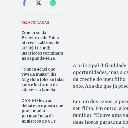
RELACIONADAS
Concurso da
Prefeitura de Faina
oferece salários de
até R$ 13,5 mil;
inscrições terminam
na segunda-feira
A principal dificuldade 
“Nunca achei que
oportunidades, mas a c
viveria muito”, diz
da creche do meu filho. 
Angelina Jolie ao falar
sobre histórico de
solo, Ana diz que já pr
câncer na família
OAB-GO leva ao
Em um dos casos, a pess
debate proposta que
seu filho. Em outro, a j
pode mudar
familiar. “Houve uma va
permanência de
ministros no STF
duas horas para uma hor