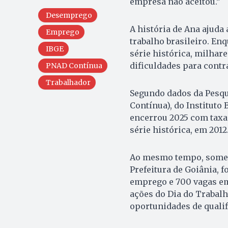
empresa não aceitou.”
Desemprego
A história de Ana ajuda
Emprego
trabalho brasileiro. En
IBGE
série histórica, milhar
dificuldades para contra
PNAD Contínua
Trabalhador
Segundo dados da Pesqu
Contínua), do Instituto 
encerrou 2025 com taxa
série histórica, em 2012
Ao mesmo tempo, somen
Prefeitura de Goiânia, 
emprego e 700 vagas em
ações do Dia do Trabalh
oportunidades de qualif