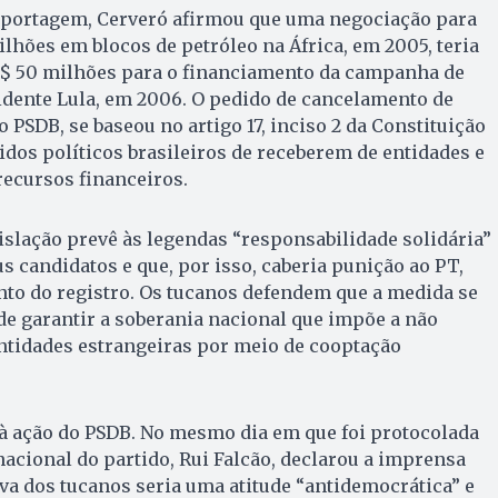
reportagem, Cerveró afirmou que uma negociação para
lhões em blocos de petróleo na África, em 2005, teria
R$ 50 milhões para o financiamento da campanha de
idente Lula, em 2006. O pedido de cancelamento de
o PSDB, se baseou no artigo 17, inciso 2 da Consti­tuição
tidos políticos brasileiros de receberem de entidades e
recursos financeiros.
islação prevê às legendas “responsabilidade so­lidária”
 candidatos e que, por isso, caberia pu­nição ao PT,
to do registro. Os tucanos defendem que a medida se
de garantir a soberania na­cional que impõe a não
entidades estrangeiras por meio de cooptação
 à ação do PSDB. No mesmo dia em que foi protocolada
nacional do partido, Rui Falcão, declarou a imprensa
iva dos tucanos seria uma atitude “antidemocrática” e