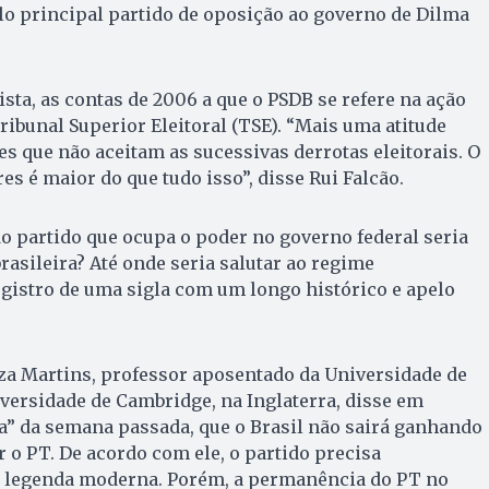
lo principal partido de oposição ao governo de Dilma
sta, as contas de 2006 a que o PSDB se refere na ação
ibunal Superior Eleitoral (TSE). “Mais uma atitude
s que não aceitam as sucessivas derrotas eleitorais. O
s é maior do que tudo isso”, disse Rui Falcão.
 do partido que ocupa o poder no governo federal seria
rasileira? Até onde seria salutar ao regime
gistro de uma sigla com um longo histórico e apelo
za Martins, professor aposentado da Universidade de
iversidade de Cambridge, na Inglaterra, disse em
eja” da semana passada, que o Brasil não sairá ganhando
 o PT. De acordo com ele, o partido precisa
 legenda moderna. Porém, a permanência do PT no