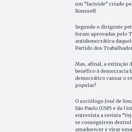
um “factoide” criado pe
Rousseff.
Segundo o dirigente peti
foram aprovadas pelo Tr
antidemocrática daquele
Partido dos Trabalhadore
Mas, afinal, a extinção
benéfico à democracia b
democrático cassar o re
popular?
O sociólogo José de Sou
São Paulo (USP) e da Un
entrevista a revista “V
se conseguirem destruir
amadurecer e virar uma