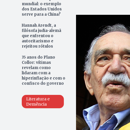
mundial: o exemplo
dos Estados Unidos
serve para a China?
Hannah Arendt, a
filósofa judia-alemã
que enfrentou o
autoritarismo e
rejeitou rótulos
35 anos do Plano
Collor: vítimas
revelam como
lidaram com a
hiperinflação e com o
confisco do governo
Literatura e
Demência