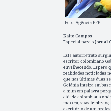
Foto: Agência EFE
Kaito Campos
Especial para o
Jornal 
Este autorretrato surgiu
escritor colombiano Ga
envelhecendo. Espero q
realidades noticiadas no
que nas últimas duas se
Goiânia inteira em busc
a mim em palavra porque
cidade colombiana onde
morreu, suas lembranças
escritório de um profes