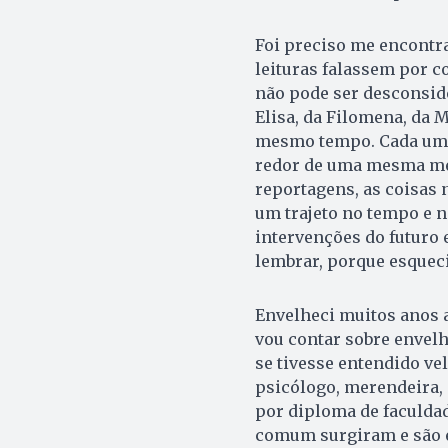
Foi preciso me encontr
leituras falassem por c
não pode ser desconside
Elisa, da Filomena, da 
mesmo tempo. Cada um f
redor de uma mesma me
reportagens, as coisas 
um trajeto no tempo e 
intervenções do futuro 
lembrar, porque esquec
Envelheci muitos anos a
vou contar sobre envelh
se tivesse entendido ve
psicólogo, merendeira, g
por diploma de faculdad
comum surgiram e são es