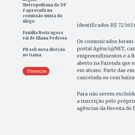
Metropolitana do DF
é aprovada na
comissão mista da
Alego
identificados R$ 72.563.
Família Roriz agora
vai de Eliana Pedrosa
Os comunicados foram en
portal Agênci@NET, can
PR sob nova direção
no Gama
empreendimentos e a Re
aberto na Fazenda que e
em atraso. Parte das em
Finanças
cancelada ou com baixa 
Para não serem excluída
a inscrição pelo própr
agências da Receita do 