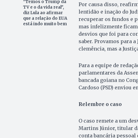
"Temos o Trump da
Por causa disso, reafir
TV e o da vida real",
lentidão e inação do Ju
diz Lula ao afirmar
que a relação do EUA
recuperar os fundos e pr
está indo muito bem
mas infelizmente ficam
desvios que foi para co
saber. Provamos para a 
clemência, mas a Justiça
Para a equipe de redação
parlamentares da Assemb
bancada goiana no Cong
Cardoso (PSD) enviou e
Relembre o caso
O caso remete a um desv
Martins Júnior, titular
conta bancária pessoal 