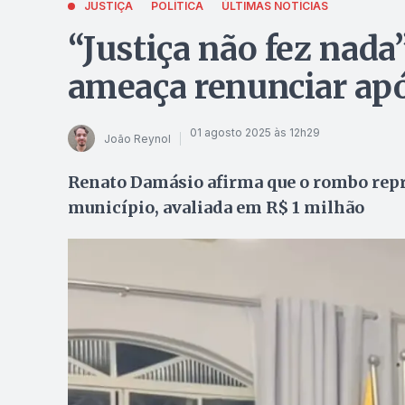
JUSTIÇA
POLÍTICA
ÚLTIMAS NOTÍCIAS
“Justiça não fez nada
ameaça renunciar apó
01 agosto 2025 às 12h29
João Reynol
Renato Damásio afirma que o rombo repr
município, avaliada em R$ 1 milhão