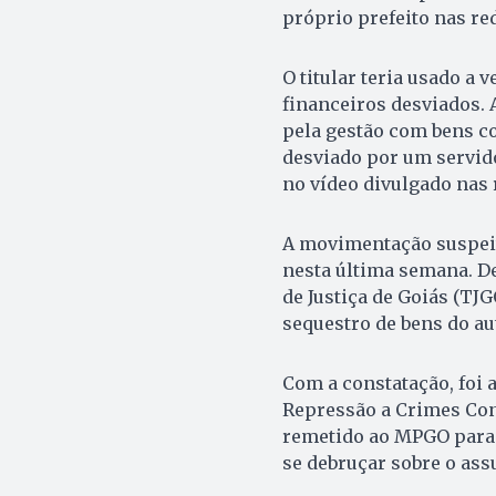
próprio prefeito nas red
O titular teria usado a
financeiros desviados. 
pela gestão com bens co
desviado por um servido
no vídeo divulgado nas 
A movimentação suspeita
nesta última semana. De
de Justiça de Goiás (TJ
sequestro de bens do aut
Com a constatação, foi 
Repressão a Crimes Cont
remetido ao MPGO para 
se debruçar sobre o ass