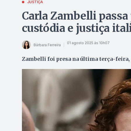
JUSTIÇA
Carla Zambelli passa
custódia e justiça it
01 agosto 2025 às 10h07
Bárbara Ferreira
Zambelli foi presa na última terça-feira