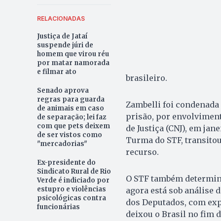
RELACIONADAS
Justiça de Jataí
suspende júri de
homem que virou réu
por matar namorada
e filmar ato
brasileiro.
Senado aprova
regras para guarda
Zambelli foi condenada 
de animais em caso
prisão, por envolvimen
de separação; lei faz
com que pets deixem
de Justiça (CNJ), em ja
de ser vistos como
Turma do STF, transitou
"mercadorias"
recurso.
Ex-presidente do
Sindicato Rural de Rio
O STF também determino
Verde é indiciado por
estupro e violências
agora está sob análise 
psicológicas contra
dos Deputados, com expe
funcionárias
deixou o Brasil no fim 