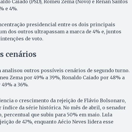
naldo Caiado (PSD), Romeu Zema (Novo) e Renan Santos
2% e 4%.
ncentração presidencial entre os dois principais
um dos outros ultrapassam a marca de 4% e, juntos
ntenções de voto.
s cenários
analisou outros possíveis cenários de segundo turno.
omeu Zema por 49% a 39%, Ronaldo Caiado por 48% a
 49% a 36%.
ncia o crescimento da rejeição de Flávio Bolsonaro,
 índice da série histórica. No mês de abril, o senador
o, percentual que subiu para 50% em maio. Lula
eição de 47%, enquanto Aécio Neves lidera esse