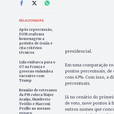
RELACIONADAS
Após repercussão,
FGM reafirma
homenagem a
prefeito de Goiás e
cita critérios
presidencial.
técnicos
Lula embarca para o
Em uma comparação real
G7 na França e
pontos percentuais, de
governo vislumbra
encontro com
com 43%. Com isso, a di
Trump
percentuais.
Reunião de veteranos
da PM coloca Major
Já no cenário do primei
Araújo, Humberto
de voto, nove pontos à 
Teófilo e Marconi
Perillo no mesmo
outros nomes que conc
espaço