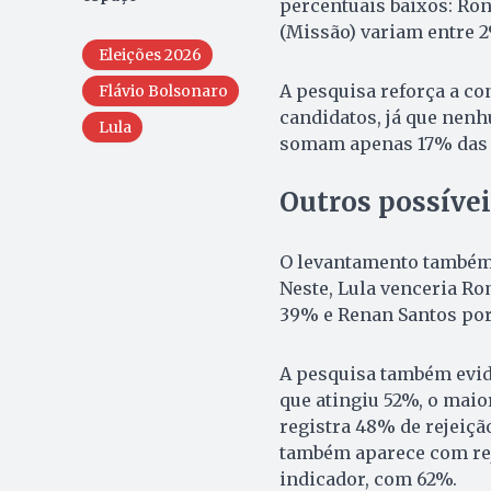
percentuais baixos: Ro
(Missão) variam entre 
Eleições 2026
A pesquisa reforça a co
Flávio Bolsonaro
candidatos, já que nenh
Lula
somam apenas 17% das i
Outros possívei
O levantamento também 
Neste, Lula venceria R
39% e Renan Santos por
A pesquisa também evide
que atingiu 52%, o maior
registra 48% de rejeiçã
também aparece com rej
indicador, com 62%.