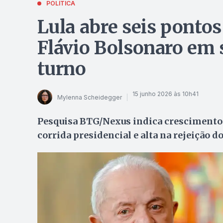
POLÍTICA
Lula abre seis ponto
Flávio Bolsonaro em
turno
15 junho 2026 às 10h41
Mylenna Scheidegger
Pesquisa BTG/Nexus indica crescimento 
corrida presidencial e alta na rejeição d