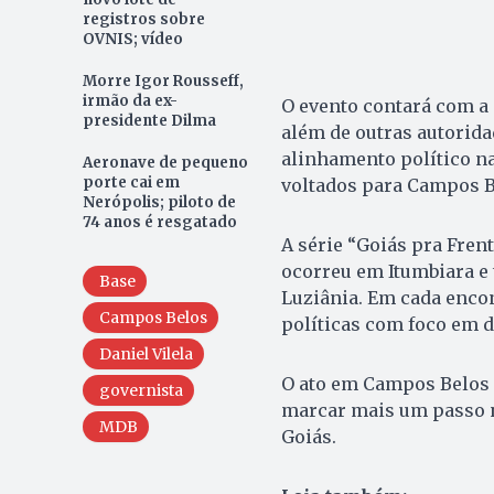
registros sobre
OVNIS; vídeo
Morre Igor Rousseff,
irmão da ex-
O evento contará com a
presidente Dilma
além de outras autoridad
alinhamento político na
Aeronave de pequeno
porte cai em
voltados para Campos B
Nerópolis; piloto de
74 anos é resgatado
A série “Goiás pra Frent
ocorreu em Itumbiara e 
Base
Luziânia. Em cada encon
Campos Belos
políticas com foco em d
Daniel Vilela
O ato em Campos Belos 
governista
marcar mais um passo n
MDB
Goiás.