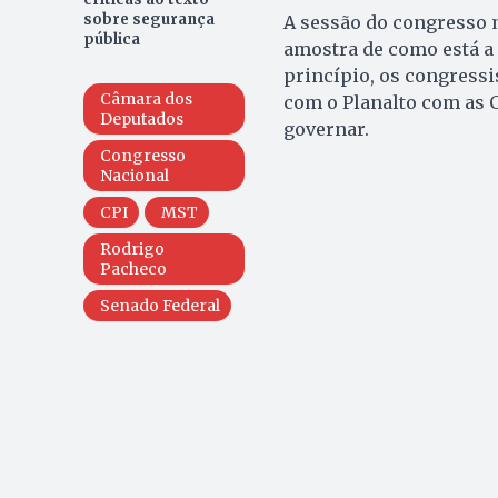
sobre segurança
A sessão do congresso m
pública
amostra de como está a
princípio, os congress
Câmara dos
com o Planalto com as C
Deputados
governar.
Congresso
Nacional
CPI
MST
Rodrigo
Pacheco
Senado Federal