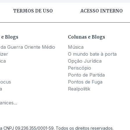
TERMOS DE USO
ACESSO INTERNO
 e Blogs
Colunas e Blogs
 da Guerra Oriente Médio
Música
izer
O mundo bate à porta
ica
Opção Jurídica
Periscópio
Ponto de Partida
Pocus
Pontos de Fuga
a
Realpolitik
nices...
a CNPJ 09.236.355/0001-59. Todos os direitos reservados.