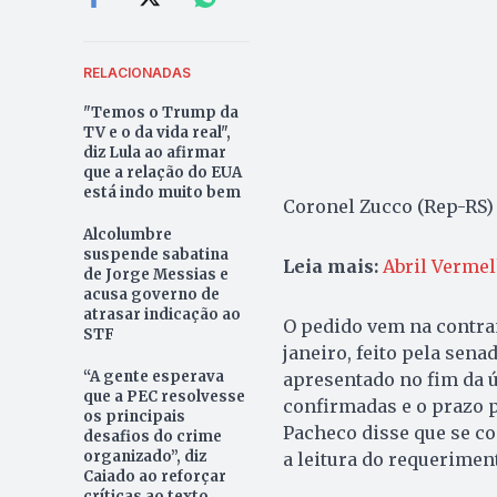
RELACIONADAS
"Temos o Trump da
TV e o da vida real",
diz Lula ao afirmar
que a relação do EUA
está indo muito bem
Coronel Zucco (Rep-RS) 
Alcolumbre
suspende sabatina
Leia mais:
Abril Verme
de Jorge Messias e
acusa governo de
atrasar indicação ao
O pedido vem na contram
STF
janeiro, feito pela sen
“A gente esperava
apresentado no fim da ú
que a PEC resolvesse
confirmadas e o prazo 
os principais
Pacheco disse que se c
desafios do crime
organizado”, diz
a leitura do requerimen
Caiado ao reforçar
críticas ao texto