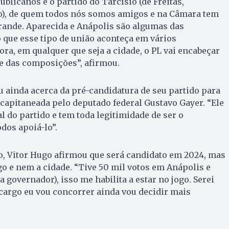
blicanos é o partido do Tarcísio (de Freitas,
o), de quem todos nós somos amigos e na Câmara tem
ande. Aparecida e Anápolis são algumas das
 que esse tipo de união aconteça em vários
ra, em qualquer que seja a cidade, o PL vai encabeçar
e das composições”, afirmou.
 ainda acerca da pré-candidatura de seu partido para
, capitaneada pelo deputado federal Gustavo Gayer. “Ele
l do partido e tem toda legitimidade de ser o
odos apoiá-lo”.
co, Vitor Hugo afirmou que será candidato em 2024, mas
go e nem a cidade. “Tive 50 mil votos em Anápolis e
 governador), isso me habilita a estar no jogo. Serei
 cargo eu vou concorrer ainda vou decidir mais