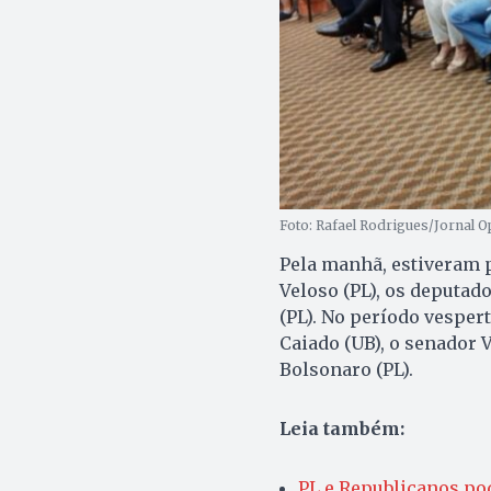
Foto: Rafael Rodrigues/Jornal O
Pela manhã, estiveram p
Veloso (PL), os deputad
(PL). No período vesper
Caiado (UB), o senador 
Bolsonaro (PL).
Leia também:
PL e Republicanos p