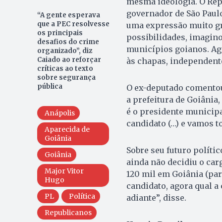
mesma ideologia. O Repu
governador de São Paul
“A gente esperava
que a PEC resolvesse
uma expressão muito gr
os principais
possibilidades, imagino
desafios do crime
municípios goianos. Ago
organizado”, diz
Caiado ao reforçar
às chapas, independent
críticas ao texto
sobre segurança
pública
O ex-deputado comentou
a prefeitura de Goiânia
é o presidente municipa
Anápolis
candidato (…) e vamos t
Aparecida de
Goiânia
Sobre seu futuro políti
Goiânia
ainda não decidiu o car
Major Vitor
120 mil em Goiânia (para
Hugo
candidato, agora qual a
PL
Política
adiante”, disse.
Republicanos