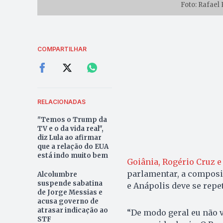
Foto: Rafael
COMPARTILHAR
RELACIONADAS
"Temos o Trump da
TV e o da vida real",
diz Lula ao afirmar
que a relação do EUA
está indo muito bem
Goiânia, Rogério Cruz e
parlamentar, a composi
Alcolumbre
suspende sabatina
e Anápolis deve se repe
de Jorge Messias e
acusa governo de
atrasar indicação ao
“De modo geral eu não 
STF