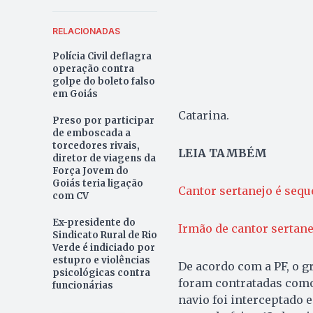
RELACIONADAS
Polícia Civil deflagra
operação contra
golpe do boleto falso
em Goiás
Catarina.
Preso por participar
de emboscada a
torcedores rivais,
LEIA TAMBÉM
diretor de viagens da
Força Jovem do
Goiás teria ligação
Cantor sertanejo é sequ
com CV
Ex-presidente do
Irmão de cantor sertane
Sindicato Rural de Rio
Verde é indiciado por
estupro e violências
De acordo com a PF, o g
psicológicas contra
foram contratadas como
funcionárias
navio foi interceptado e