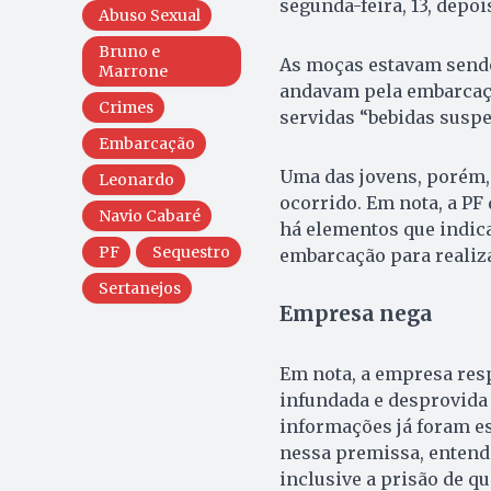
segunda-feira, 13, depois
Abuso Sexual
Bruno e
As moças estavam send
Marrone
andavam pela embarcaçã
Crimes
servidas “bebidas suspe
Embarcação
Uma das jovens, porém, 
Leonardo
ocorrido. Em nota, a PF 
Navio Cabaré
há elementos que indic
PF
Sequestro
embarcação para realiz
Sertanejos
Empresa nega
Em nota, a empresa res
infundada e desprovida 
informações já foram esc
nessa premissa, entende
inclusive a prisão de qu