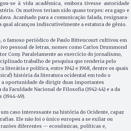
ligou-se à vida acadêmica, embora tivesse autoridade
stério. Os motivos teriam sido quase torpes: era gago e
alava. Acanhado para a comunicação falada, resignara-
na qual alcançou indiscutivelmente a estatura de gênio.
 o famoso periódico de Paulo Bittencourt cultivou em
sivo pessoal de letras, nomes como Carlos Drummond
tor Cony. Paralelamente ao exercício do jornalismo,
ciplinado trabalho de pesquisa que renderia pelo
a literária e política, entre 1942 e 1968, dentre os quais
ca!) história da literatura ocidental em todo o
, a oportunidade de dirigir duas importantes
a da Faculdade Nacional de Filosofia (1942-44) e a da
 (1944-49).
um caso interessante na história do Ocidente, capaz
fias. Ele não foi o único europeu a se exilar ou
 razões diferentes — econômicas, políticas e,