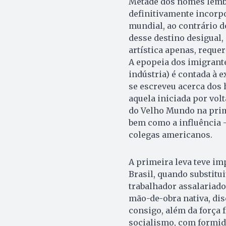
Metade dos nomes lembr
definitivamente incorpo
mundial, ao contrário d
desse destino desigual,
artística apenas, reque
A epopeia dos imigrantes
indústria) é contada à e
se escreveu acerca dos 
aquela iniciada por volt
do Velho Mundo na prim
bem como a influência 
colegas americanos.
A primeira leva teve i
Brasil, quando substitui
trabalhador assalariad
mão-de-obra nativa, di
consigo, além da força 
socialismo, com formid