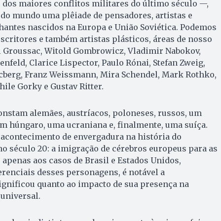
 dos maiores conflitos militares do último século —,
 do mundo uma plêiade de pensadores, artistas e
lhantes nascidos na Europa e União Soviética. Podemos
scritores e também artistas plásticos, áreas de nosso
ul Groussac, Witold Gombrowicz, Vladimir Nabokov,
enfeld, Clarice Lispector, Paulo Rónai, Stefan Zweig,
ajcberg, Franz Weissmann, Mira Schendel, Mark Rothko,
ile Gorky e Gustav Ritter.
onstam alemães, austríacos, poloneses, russos, um
m húngaro, uma ucraniana e, finalmente, uma suíça.
 acontecimento de envergadura na história do
o século 20: a imigração de cérebros europeus para as
apenas aos casos de Brasil e Estados Unidos,
renciais desses personagens, é notável a
ignificou quanto ao impacto de sua presença na
universal.