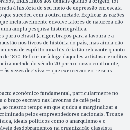
ados, indistintos aos demais quanto à origem, foi
rada à história do seu meio de expressão em escala
o que sucedeu com a outra metade. Explicar as razões
 que inelutavelmente envolve fatores de natureza não
r uma ampla pesquisa historiográfica.
 para o Brasil (a rigor, braços para a lavoura e a
xaustão nos livros de história do país, mas ainda não
homens de espírito uma história tão relevante quanto
a de 1870. Refiro-me à fuga daqueles artistas e eruditos
eira metade do século 20 para o nosso continente,
— às vezes decisiva — que exerceram entre seus
mpacto econômico fundamental, particularmente no
u o braço escravo nas lavouras de café pelo
o, ao mesmo tempo em que ajudou a marginalizar a
scriminada pelos empreendedores nacionais. Trouxe
física, ideais políticos como o anarquismo e o
áveis desdobramentos na organização classista