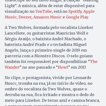
Light”. A música, além de estar disponível para
visualização no
YouTube
, está no
Spotify
,
Apple
Music
,
Deezer
,
Amazon Music
e
Google Play
.
A Two Wolves, formada pelo vocalista Lineker
Lancellote, os guitarristas Mauricius Wolf e
Sérgio Araújo, o baixista André Machado, o
baterista André Prado e o tecladista Miguel
Angelo, lança o primeiro single de 2019 em
parceria com a Monstro Discos. O selo goiano
também foi responsável por disponibilizar “
The
Wander
” no ano passado e “
Howl
” em 2017.
No clipe, o protagonista, vivido por Leonardo
Huscc, tromba na rua, já no início do vídeo, no
ombro do vocalista da Two Wolves, quase o
derruba na rua, fica irritado e mostra o dedo do
meio para Lineker. De terno azul e camisa branca,
o personagem cumprimenta pessoas na rua