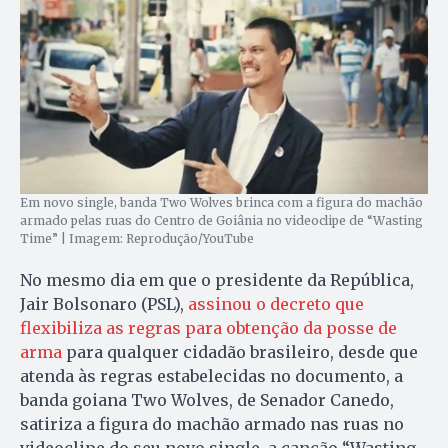
Em novo single, banda Two Wolves brinca com a figura do machão
armado pelas ruas do Centro de Goiânia no videoclipe de “Wasting
Time” | Imagem: Reprodução/YouTube
No mesmo dia em que o presidente da República,
Jair Bolsonaro (PSL),
assinou o decreto que
flexibiliza as regras para obtenção da posse de
arma
para qualquer cidadão brasileiro, desde que
atenda às regras estabelecidas no documento, a
banda goiana Two Wolves, de Senador Canedo,
satiriza a figura do machão armado nas ruas no
videoclipe do seu novo single, a canção “Wasting