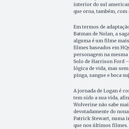
interior do sul america
que orna, também, com 
Em termos de adaptação, 
Batman de Nolan, a saga
alguma é um filme mai
filmes baseados em HQs. 
personagem na mesma e
Solo de Harrison Ford —
lógica de vida, mas sem
pinga, sangue e boca suj
A jornada de Logan é c
tem sido a sua vida, afi
Wolverine não sabe mais
devotadamente do nonag
Patrick Stewart, numa 
que nos últimos filmes