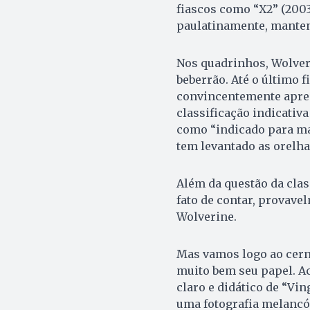
fiascos como “X2” (2003
paulatinamente, manten
Nos quadrinhos, Wolveri
beberrão. Até o último 
convincentemente apres
classificação indicativ
como “indicado para mai
tem levantado as orelha
Além da questão da clas
fato de contar, provav
Wolverine.
Mas vamos logo ao cern
muito bem seu papel. A
claro e didático de “Vi
uma fotografia melancól