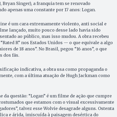
, Bryan Singer), a franquia tem se renovado
do apenas uma constante por 17 anos: Logan.
ne é um cara extremamente violento, anti social e
filme lançado, muito pouco desse lado havia sido
entado ao público, mas isso mudou. A obra recebeu
a “Rated R” nos Estados Unidos — o que equivale a algo
ores de 18 anos”. No Brasil, pegou “16 anos”, o que
s dos fãs.
sificação indicativa, a obra usa como propaganda o
elmente, com a última atuação de Hugh Jackman como
e da questão: “Logan” é um filme de ação que cumpre
costumados que estamos com o visual excessivamente
ngadores”, talvez esse Wolvie desagrade alguns. Ostenta
ica e árida, imiscuída à paisagem desértica do