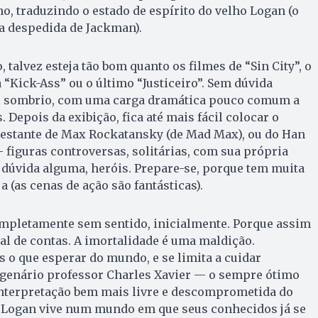
no, traduzindo o estado de espírito do velho Logan (o
a despedida de Jackman).
talvez esteja tão bom quanto os filmes de “Sin City”, o
 “Kick-Ass” ou o último “Justiceiro”. Sem dúvida
s sombrio, com uma carga dramática pouco comum a
Depois da exibição, fica até mais fácil colocar o
stante de Max Rockatansky (de Mad Max), ou do Han
 figuras controversas, solitárias, com sua própria
 dúvida alguma, heróis. Prepare-se, porque tem muita
a (as cenas de ação são fantásticas).
ompletamente sem sentido, inicialmente. Porque assim
nal de contas. A imortalidade é uma maldição.
 o que esperar do mundo, e se limita a cuidar
enário professor Charles Xavier — o sempre ótimo
interpretação bem mais livre e descomprometida do
. Logan vive num mundo em que seus conhecidos já se