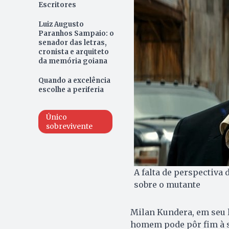
Escritores
Luiz Augusto
Paranhos Sampaio: o
senador das letras,
cronista e arquiteto
da memória goiana
Quando a excelência
escolhe a periferia
Único
sobrevivente
A falta de perspectiva
sobre o mutante
Milan Kundera, em seu li
homem pode pôr fim à s