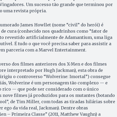
 Vingadores. Um sucesso tão grande que terminou por
o uma revista própria.
humorado James Howllet (nome “civil” do herói) é
 de cura (conhecido nos quadrinhos como “fator de
to revestido artificialmente de Adamantium, uma liga
utível. É tudo o que você precisa saber para assistir a
 em parceria com a Marvel Entertainment.
erso dos filmes anteriores dos X-Men e dos filmes
re interpretado por Hugh Jackman), esta obra de
rigiu o controverso “Wolverine: Imortal”) consegue
Aliás, Wolverine é um personagem tão complexo — e
o rico — que pode ser considerado com o único
s nove filmes já produzidos para os mutantes (botando
ol”, de Tim Miller, com todas as tiradas hilárias sobre
er ego da vida real, Jackman). Dentre obras
n – Primeira Classe” (2011, Matthew Vaughn) a