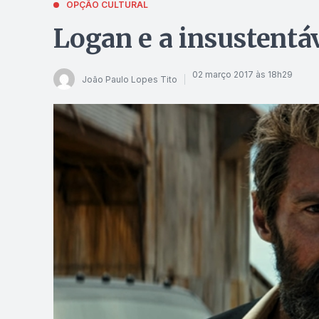
OPÇÃO CULTURAL
Logan e a insustentáv
02 março 2017 às 18h29
João Paulo Lopes Tito