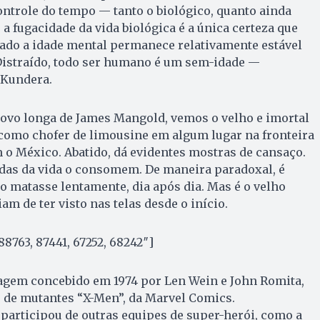
ntrole do tempo — tanto o biológico, quanto ainda
 a fugacidade da vida biológica é a única certeza que
lado a idade mental permanece relativamente estável
Distraído, todo ser humano é um sem-idade —
 Kundera.
ovo longa de James Mangold, vemos o velho e imortal
como chofer de limousine em algum lugar na fronteira
o México. Abatido, dá evidentes mostras de cansaço.
rdas da vida o consomem. De maneira paradoxal, é
o matasse lentamente, dia após dia. Mas é o velho
am de ter visto nas telas desde o início.
8763, 87441, 67252, 68242″]
gem concebido em 1974 por Len Wein e John Romita,
de mutantes “X-Men”, da Marvel Comics.
articipou de outras equipes de super-herói, como a