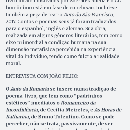
livro foram musicados por Sócrates Rocha e o CD
homônimo está em fase de conclusão. Inclui-se
também a peça de teatro
Auto do São Francisco
,
2017. Contos e poemas seus já foram traduzidos
para o espanhol, inglês e alemão. Sua obra,
realizada em alguns gêneros literários, tem como
eixo primordial a condição humana na sua
dimensão metafísica percebida na experiência
vital do indivíduo, tendo como fulcro a realidade
moral.
ENTREVISTA COM JOÃO FILHO:
O
Auto da Romaria
se insere numa tradição de
poema-livro, que tem como “padrinhos
estéticos” imediatos o
Romanceiro da
Inconfidência
, de Cecília Meireles, e
As Horas de
Katharina
, de Bruno Tolentino. Como se pode
perceber, não se trata, passivamente, de ser