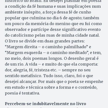
histórico do Brasil. Eu desejei plasmar em poesia
a condição da fé humana e suas implicações num
ambiente inóspito, a força dessa fé de cunho
popular que culmina no dia 6 de agosto; também
um pouco da memória do menino que eu fui como
observador e partícipe desse significativo evento
do catolicismo pelas ruas de minha cidade natal.
O livro se divide em duas grandes partes:
“Margem direita – o caminho palmilhado” e
“Margem esquerda – o caminho meditado”, e tem,
no meio, dois poemas longos. O desenho geral é
de um rio. A vida – e muito do que ela comporta:
dor, alegria, fé, tristeza etc. – sempre no seu
sentido metafísico. Tudo isso, claro, foi o que
desejei alcançar. Por mais que o poeta se empenhe
em estudo e técnica sobre a forma e o conteúdo,
poesia é tentativa.
Percebem-se indubitavelmente no livro