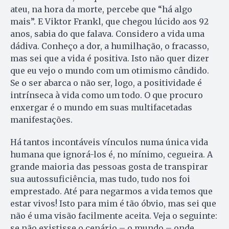
ateu, na hora da morte, percebe que “há algo
mais”. E Viktor Frankl, que chegou lúcido aos 92
anos, sabia do que falava. Considero a vida uma
dádiva. Conheço a dor, a humilhação, o fracasso,
mas sei que a vida é positiva. Isto não quer dizer
que eu vejo o mundo com um otimismo cândido.
Se o ser abarca o não ser, logo, a positividade é
intrínseca à vida como um todo. O que procuro
enxergar é o mundo em suas multifacetadas
manifestações.
Há tantos incontáveis vínculos numa única vida
humana que ignorá-los é, no mínimo, cegueira. A
grande maioria das pessoas gosta de transpirar
sua autossuficiência, mas tudo, tudo nos foi
emprestado. Até para negarmos a vida temos que
estar vivos! Isto para mim é tão óbvio, mas sei que
não é uma visão facilmente aceita. Veja o seguinte:
se não existisse o cenário – o mundo – onde