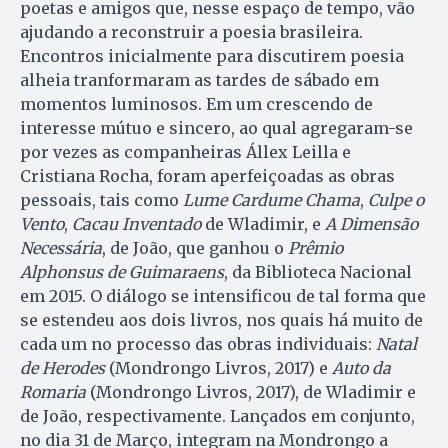
poetas e amigos que, nesse espaço de tempo, vão
ajudando a reconstruir a poesia brasileira.
Encontros inicialmente para discutirem poesia
alheia tranformaram as tardes de sábado em
momentos luminosos. Em um crescendo de
interesse mútuo e sincero, ao qual agregaram-se
por vezes as companheiras Állex Leilla e
Cristiana Rocha, foram aperfeiçoadas as obras
pessoais, tais como
Lume Cardume Chama
,
Culpe o
Vento
,
Cacau Inventado
de Wladimir, e
A Dimensão
Necessária
, de João, que ganhou o
Prêmio
Alphonsus de Guimaraens
, da Biblioteca Nacional
em 2015. O diálogo se intensificou de tal forma que
se estendeu aos dois livros, nos quais há muito de
cada um no processo das obras individuais:
Natal
de Herodes
(Mondrongo Livros, 2017) e
Auto da
Romaria
(Mondrongo Livros, 2017), de Wladimir e
de João, respectivamente. Lançados em conjunto,
no dia 31 de Março, integram na Mondrongo a