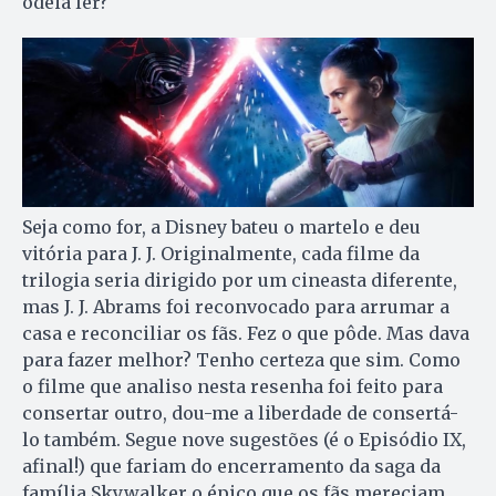
odeia ler?
Seja como for, a Disney bateu o martelo e deu
vitória para J. J. Originalmente, cada filme da
trilogia seria dirigido por um cineasta diferente,
mas J. J. Abrams foi reconvocado para arrumar a
casa e reconciliar os fãs. Fez o que pôde. Mas dava
para fazer melhor? Tenho certeza que sim. Como
o filme que analiso nesta resenha foi feito para
consertar outro, dou-me a liberdade de consertá-
lo também. Segue nove sugestões (é o Episódio IX,
afinal!) que fariam do encerramento da saga da
família Skywalker o épico que os fãs mereciam