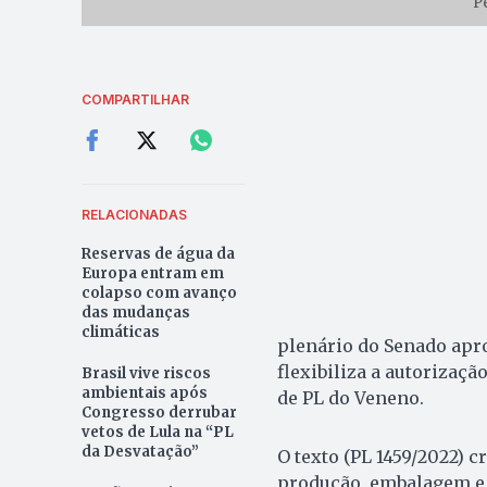
P
COMPARTILHAR
RELACIONADAS
Reservas de água da
Europa entram em
colapso com avanço
das mudanças
climáticas
plenário do Senado aprov
flexibiliza a autorizaçã
Brasil vive riscos
ambientais após
de PL do Veneno.
Congresso derrubar
vetos de Lula na “PL
da Desvatação”
O texto (PL 1459/2022) 
produção, embalagem e 