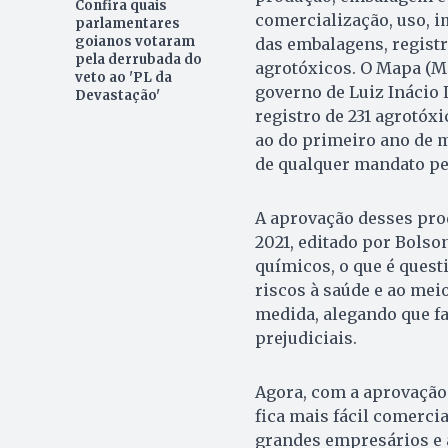
Confira quais
comercialização, uso, i
parlamentares
goianos votaram
das embalagens, registro
pela derrubada do
agrotóxicos. O Mapa (Mi
veto ao 'PL da
governo de Luiz Inácio L
Devastação'
registro de 231 agrotóx
ao do primeiro ano de m
de qualquer mandato pet
A aprovação desses pro
2021, editado por Bolso
químicos, o que é quest
riscos à saúde e ao mei
medida, alegando que f
prejudiciais.
Agora, com a aprovação 
fica mais fácil comercia
grandes empresários e a