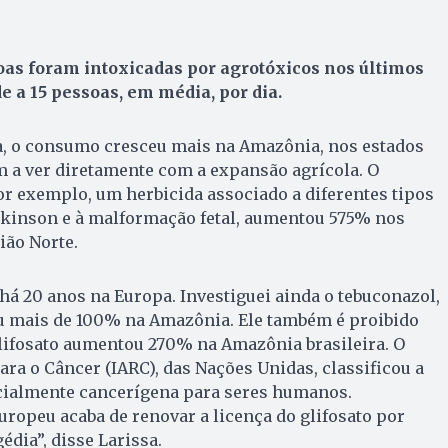
oas foram intoxicadas por agrotóxicos nos últimos
e a 15 pessoas, em média, por dia.
, o consumo cresceu mais na Amazônia, nos estados
em a ver diretamente com a expansão agrícola. O
r exemplo, um herbicida associado a diferentes tipos
arkinson e à malformação fetal, aumentou 575% nos
ião Norte.
 há 20 anos na Europa. Investiguei ainda o tebuconazol,
 mais de 100% na Amazônia. Ele também é proibido
glifosato aumentou 270% na Amazônia brasileira. O
ara o Câncer (IARC), das Nações Unidas, classificou a
ialmente cancerígena para seres humanos.
europeu acaba de renovar a licença do glifosato por
édia”, disse Larissa.