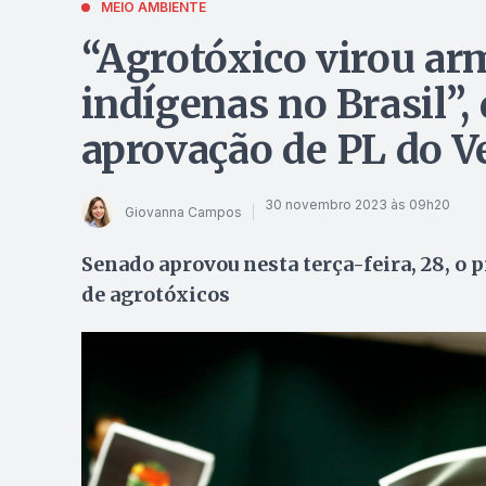
MEIO AMBIENTE
“Agrotóxico virou ar
indígenas no Brasil”,
aprovação de PL do 
30 novembro 2023 às 09h20
Giovanna Campos
Senado aprovou nesta terça-feira, 28, o pr
de agrotóxicos