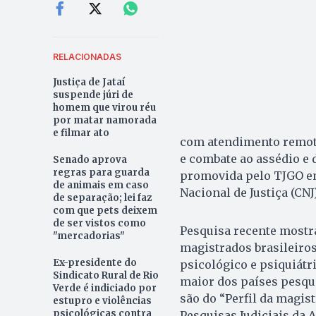
RELACIONADAS
Justiça de Jataí
suspende júri de
homem que virou réu
por matar namorada
e filmar ato
com atendimento remoto
e combate ao assédio e
Senado aprova
regras para guarda
promovida pelo TJGO e
de animais em caso
Nacional de Justiça (CNJ)
de separação; lei faz
com que pets deixem
de ser vistos como
Pesquisa recente mostr
"mercadorias"
magistrados brasileiro
Ex-presidente do
psicológico e psiquiátr
Sindicato Rural de Rio
maior dos países pesqui
Verde é indiciado por
são do “Perfil da magist
estupro e violências
psicológicas contra
Pesquisas Judiciais da 