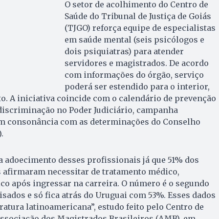
O setor de acolhimento do Centro de
Saúde do Tribunal de Justiça de Goiás
(TJGO) reforça equipe de especialistas
em saúde mental (seis psicólogos e
dois psiquiatras) para atender
servidores e magistrados. De acordo
com informações do órgão, serviço
poderá ser estendido para o interior,
. A iniciativa coincide com o calendário de prevenção
 discriminação no Poder Judiciário, campanha
m consonância com as determinações do Conselho
.
a adoecimento desses profissionais já que 51% dos
s afirmaram necessitar de tratamento médico,
ico após ingressar na carreira. O número é o segundo
sados e só fica atrás do Uruguai com 53%. Esses dados
ratura latinoamericana”, estudo feito pelo Centro de
Associação dos Magistrados Brasileiros (AMB), em