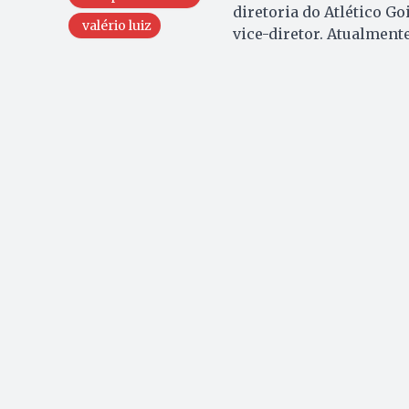
diretoria do Atlético G
valério luiz
vice-diretor. Atualment