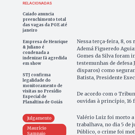
RELACIONADAS
Caiado anuncia
preenchimento total
das vagas da PGE até
janeiro
Nessa terça-feira, 8, o
Empresa de Henrique
& Juliano é
Ademá Figueredo Aguiar 
condenada a
Gomes da Silva foram in
indenizar fã agredida
testemunhas de defesa 
em show
disparos) como seguran
STJ confirma
Batista, Presidente Exec
legalidade do
monitoramento de
visitas no Presídio
De acordo com o Tribuna
Especial de
ouvidas à princípio, 16
Planaltina de Goiás
Valério Luiz foi morto a
Julgamento
trabalhava, no dia 5 de 
Maurício
Público, o crime foi mot
Sampaio