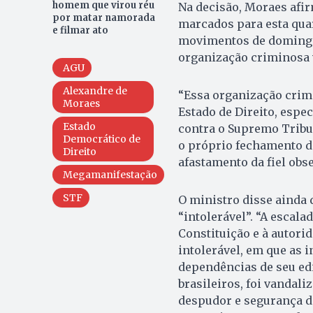
homem que virou réu
Na decisão, Moraes afir
por matar namorada
marcados para esta quar
e filmar ato
movimentos de domingo,
organização criminosa 
AGU
Alexandre de
“Essa organização crimi
Moraes
Estado de Direito, espe
Estado
contra o Supremo Tribu
Democrático de
o próprio fechamento da
Direito
afastamento da fiel obs
Megamanifestação
STF
O ministro disse ainda 
“intolerável”. “A escal
Constituição e à autori
intolerável, em que as i
dependências de seu edi
brasileiros, foi vandali
despudor e segurança d