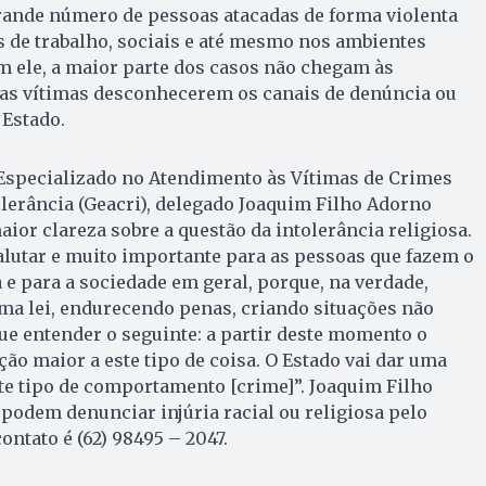
grande número de pessoas atacadas de forma violenta
 de trabalho, sociais e até mesmo nos ambientes
m ele, a maior parte dos casos não chegam às
das vítimas desconhecerem os canais de denúncia ou
 Estado.
 Especializado no Atendimento às Vítimas de Crimes
tolerância (Geacri), delegado Joaquim Filho Adorno
maior clareza sobre a questão da intolerância religiosa.
salutar e muito importante para as pessoas que fazem o
 e para a sociedade em geral, porque, na verdade,
ma lei, endurecendo penas, criando situações não
que entender o seguinte: a partir deste momento o
ção maior a este tipo de coisa. O Estado vai dar uma
te tipo de comportamento [crime]”. Joaquim Filho
 podem denunciar injúria racial ou religiosa pelo
ontato é (62) 98495 – 2047.