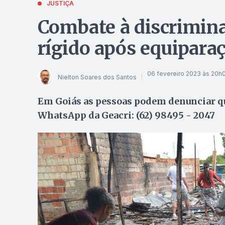
JUSTIÇA
Combate à discrimina
rígido após equiparaç
06 fevereiro 2023 às 20h
Nielton Soares dos Santos
Em Goiás as pessoas podem denunciar qua
WhatsApp da Geacri: (62) 98495 - 2047