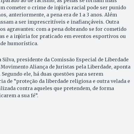
quiparado ao de racismo, as penas se tornam mais
m cometer o crime de injúria racial pode ser punido
os, anteriormente, a pena era de 1 a 3 anos. Além
assam a ser imprescritíveis e inafiançáveis. Outra
os agravantes: com a pena dobrando se for cometido
s e a injúria for praticado em eventos esportivos ou
ade humorística.
la Silva, presidente da Comissão Especial de Liberdade
 Movimento Aliança de Juristas pela Liberdade, aponta
. Segundo ele, há duas questões para serem
a de “proteção da liberdade religiosa e outra velada e
tilizada contra aqueles que pretendem, de forma
carem a sua fé”.