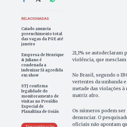
RELACIONADAS
Caiado anuncia
preenchimento total
das vagas da PGE até
janeiro
21,1% se autodeclaram p
Empresa de Henrique
violência, que mesclam 
& Juliano é
condenada a
indenizar fã agredida
No Brasil, segundo o IB
em show
vertentes da umbanda e 
STJ confirma
metade das violações à 
legalidade do
matriz afro.
monitoramento de
visitas no Presídio
Especial de
Os números podem ser m
Planaltina de Goiás
denunciar. O pesquisad
oficiais não apontam qu
Descrminação