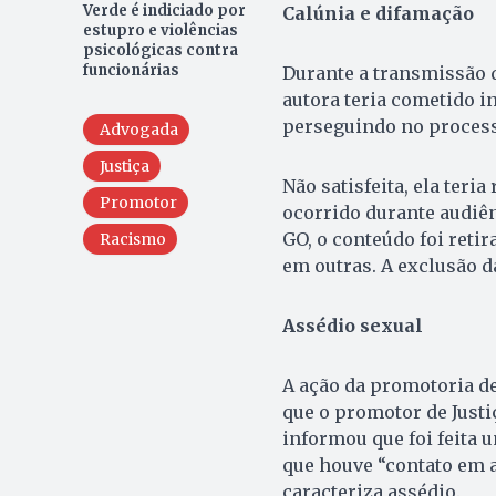
Verde é indiciado por
Calúnia e difamação
estupro e violências
psicológicas contra
funcionárias
Durante a transmissão 
autora teria cometido i
perseguindo no processo
Advogada
Justiça
Não satisfeita, ela teri
Promotor
ocorrido durante audiên
GO, o conteúdo foi ret
Racismo
em outras. A exclusão d
Assédio sexual
A ação da promotoria de
que o promotor de Justi
informou que foi feita 
que houve “contato em 
caracteriza assédio.