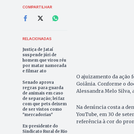
COMPARTILHAR
RELACIONADAS
Justiça de Jataí
suspende júri de
homem que virou réu
por matar namorada
e filmar ato
O ajuizamento da ação fo
Senado aprova
Goiânia. Conforme o do
regras para guarda
Alessandra Melo Silva, a
de animais em caso
de separação; lei faz
com que pets deixem
Na denúncia costa a den
de ser vistos como
YouTube, em 30 de setemb
"mercadorias"
referência à cor do pro
Ex-presidente do
Sindicato Rural de Rio