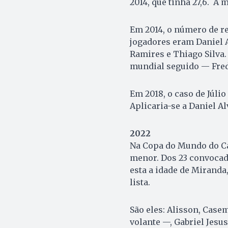
2014, que tinha 27,6. A m
Em 2014, o número de r
jogadores eram Daniel A
Ramires e Thiago Silva.
mundial seguido — Fred
Em 2018, o caso de Júlio
Aplicaria-se a Daniel Al
2022
Na Copa do Mundo do Cat
menor. Dos 23 convocado
esta a idade de Miranda
lista.
São eles: Alisson, Case
volante —, Gabriel Jesu