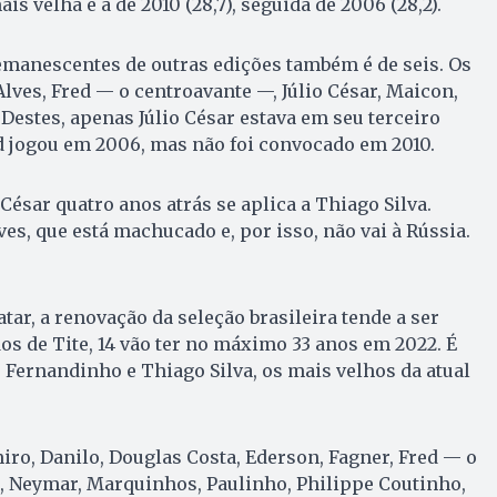
ais velha é a de 2010 (28,7), seguida de 2006 (28,2).
emanescentes de outras edições também é de seis. Os
lves, Fred — o centroavante —, Júlio César, Maicon,
 Destes, apenas Júlio César estava em seu terceiro
 jogou em 2006, mas não foi convocado em 2010.
 César quatro anos atrás se aplica a Thiago Silva.
ves, que está machucado e, por isso, não vai à Rússia.
ar, a renovação da seleção brasileira tende a ser
s de Tite, 14 vão ter no máximo 33 anos em 2022. É
, Fernandinho e Thiago Silva, os mais velhos da atual
miro, Danilo, Douglas Costa, Ederson, Fagner, Fred — o
s, Neymar, Marquinhos, Paulinho, Philippe Coutinho,