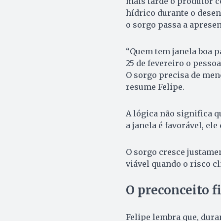
mais tarde o produtor c
hídrico durante o desen
o sorgo passa a apresen
“Quem tem janela boa pa
25 de fevereiro o pessoa
O sorgo precisa de meno
resume Felipe.
A lógica não significa 
a janela é favorável, el
O sorgo cresce justame
viável quando o risco c
O preconceito f
Felipe lembra que, dura