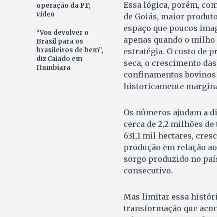
Essa lógica, porém, come
operação da PF;
vídeo
de Goiás, maior produto
espaço que poucos imag
“Vou devolver o
apenas quando o milho d
Brasil para os
brasileiros de bem”,
estratégia. O custo de 
diz Caiado em
seca, o crescimento das
Itumbiara
confinamentos bovinos 
historicamente margina
Os números ajudam a d
cerca de 2,2 milhões de
631,1 mil hectares, cre
produção em relação ao 
sorgo produzido no país
consecutivo.
Mas limitar essa histór
transformação que acont