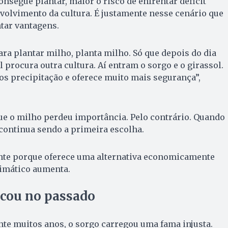
onsegue plantar, maior o risco de enfrentar déficit
volvimento da cultura. É justamente nesse cenário que
tar vantagens.
ra plantar milho, planta milho. Só que depois do dia
l procura outra cultura. Aí entram o sorgo e o girassol.
s precipitação e oferece muito mais segurança”,
que o milho perdeu importância. Pelo contrário. Quando
e continua sendo a primeira escolha.
nte porque oferece uma alternativa economicamente
limático aumenta.
icou no passado
nte muitos anos, o sorgo carregou uma fama injusta.