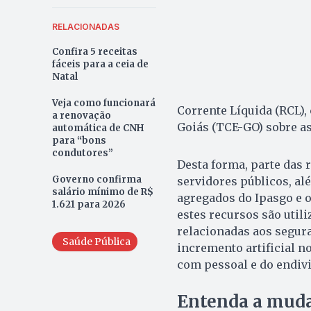
RELACIONADAS
Confira 5 receitas
fáceis para a ceia de
Natal
Veja como funcionará
Corrente Líquida (RCL),
a renovação
Goiás (TCE-GO) sobre as
automática de CNH
para “bons
condutores”
Desta forma, parte das 
Governo confirma
servidores públicos, a
salário mínimo de R$
agregados do Ipasgo e o
1.621 para 2026
estes recursos são uti
relacionadas aos segura
Saúde Pública
incremento artificial 
com pessoal e do endiv
Entenda a mud