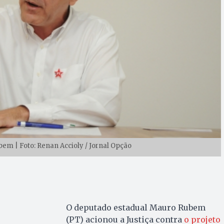
m | Foto: Renan Accioly / Jornal Opção
O deputado estadual Mauro Rubem
(PT) acionou a Justiça contra
o projeto