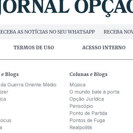
ECEBA AS NOTÍCIAS NO SEU WHATSAPP
RECEBA NOV
TERMOS DE USO
ACESSO INTERNO
 e Blogs
Colunas e Blogs
 da Guerra Oriente Médio
Música
izer
O mundo bate à porta
ica
Opção Jurídica
Periscópio
Ponto de Partida
Pocus
Pontos de Fuga
a
Realpolitik